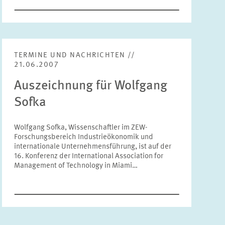
Bereiche
Bitte wählen
TERMINE UND NACHRICHTEN //
Themen
21.06.2007
Bitte wählen
Auszeichnung für Wolfgang
Sofka
Schlagworte
Wolfgang Sofka, Wissenschaftler im ZEW-
Forschungsbereich Industrieökonomik und
internationale Unternehmensführung, ist auf der
ZURÜCKSETZEN
SUCHEN
16. Konferenz der International Association for
Management of Technology in Miami…