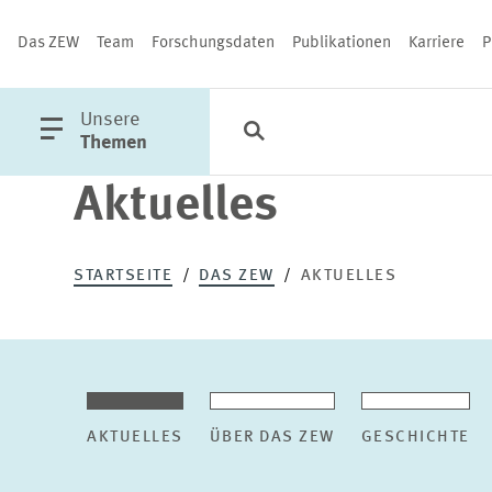
Das ZEW
Team
Forschungsdaten
Publikationen
Karriere
P
öffne
Unsere
Suche
Kategorien
Schließen
Hauptmenü
Themen
Aktuelles
PUBLIKATIONEN
STARTSEITE
DAS ZEW
AKTUELLES
AKTUELLES
ÜBER DAS ZEW
GESCHICHTE