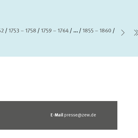
52
1753 – 1758
1759 – 1764
...
1855 – 1860
Näch
E-Mail
presse@zew.de