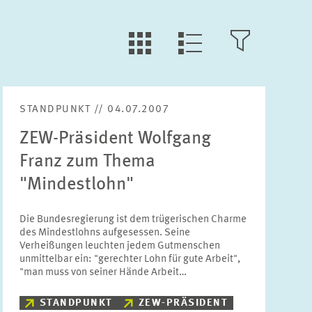
LLL:LIST.TILE.V
LLL:LIST.OPEN.FILTER
LLL:LIST.VIEW
STANDPUNKT // 04.07.2007
Text
ZEW-Präsident Wolfgang
Franz zum Thema
"Mindestlohn"
Jahr
Die Bundesregierung ist dem trügerischen Charme
Bitte wählen Sie ein Jahr
des Mindestlohns aufgesessen. Seine
Verheißungen leuchten jedem Gutmenschen
unmittelbar ein: "gerechter Lohn für gute Arbeit",
"man muss von seiner Hände Arbeit…
Monat
Bitte wählen Sie einen Monat
STANDPUNKT
ZEW-PRÄSIDENT