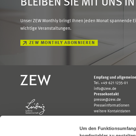
BLEIBEN SIE MIT UNS I
Unser ZEW Monthly bringt Ihnen jeden Monat spannende Ein
wichtige Veranstaltungen.
ZEW MONTHLY ABONNIEREN
Empfang und allgemeine
Tel. +49 621 1235-01
info@zew.de
Pressekontakt
presse@zew.de
Presseinformationen
weitere Kontaktdaten
Um den Funktionsumfang u
komfortabler zu gestalte