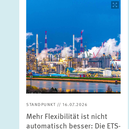
Bild
öffnet
in
vergrößerter
Ansicht
STANDPUNKT // 16.07.2026
Mehr Flexibilität ist nicht
automatisch besser: Die ETS-