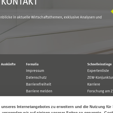
N KONTAKT
blicke in aktuelle Wirtschaftsthemen, exklusive Analysen und
 Auskünfte
Formalia
Schnelleinstiege
Impressum
Expertenliste
Datenschutz
ZEW-Konjunktu
Barrierefreiheit
Karriere
Barriere melden
Forschung am 
MaCCI
MannheimTaxat
nseres Internetangebotes zu erweitern und die Nutzung für 
n, verwenden wir auf einigen unserer Seiten so genannte „Coo