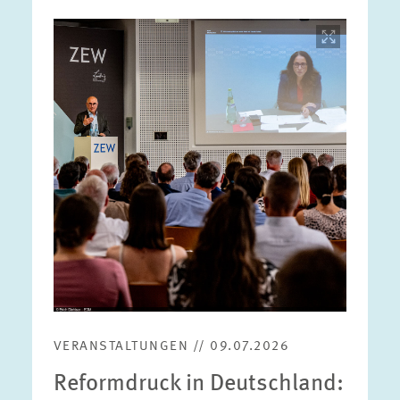
Bild
öffnet
in
vergrößerter
Ansicht
VERANSTALTUNGEN // 09.07.2026
Reformdruck in Deutschland: