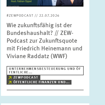
Bereiche
Bitte wählen
#ZEWPODCAST // 22.07.2026
Wie zukunftsfähig ist der
Themen
Bundeshaushalt? // ZEW-
Bitte wählen
Podcast zur Zukunftsquote
mit Friedrich Heinemann und
Schlagworte
Viviane Raddatz (WWF)
UNTERNEHMENSBESTEUERUNG UND ÖF
ZURÜCKSETZEN
SUCHEN
FENTLICHE...
ZEWPODCAST
ÖFFENTLICHE FINANZEN UND...