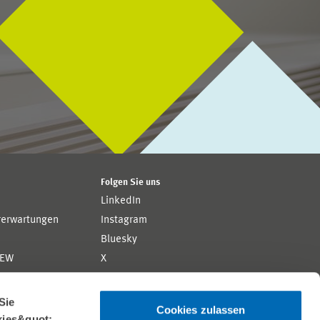
Folgen Sie uns
LinkedIn
rerwartungen
Instagram
Bluesky
ZEW
X
YouTube
ion
Flickr
Sie
Cookies zulassen
kies&quot;