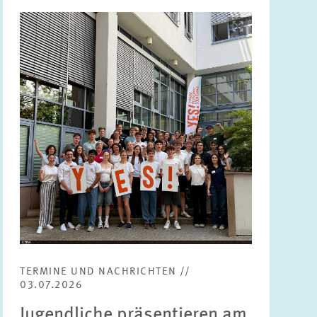
Bild
öffnet
in
vergrößerter
Ansicht
TERMINE UND NACHRICHTEN //
03.07.2026
Jugendliche präsentieren am