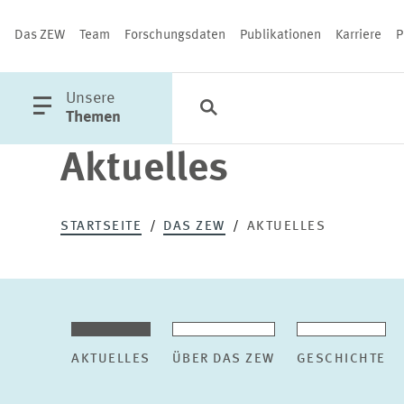
Das ZEW
Team
Forschungsdaten
Publikationen
Karriere
P
öffne
Unsere
Suche
Kategorien
Schließen
Hauptmenü
Themen
Aktuelles
PUBLIKATIONEN
STARTSEITE
DAS ZEW
AKTUELLES
AKTUELLES
ÜBER DAS ZEW
GESCHICHTE