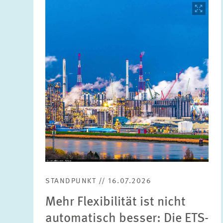
Bild
öffnet
in
vergrößerter
Ansicht
STANDPUNKT // 16.07.2026
Mehr Flexibilität ist nicht
automatisch besser: Die ETS-