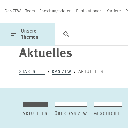
Das ZEW
Team
Forschungsdaten
Publikationen
Karriere
P
öffne
Unsere
Suche
Kategorien
Schließen
Hauptmenü
Themen
Aktuelles
PUBLIKATIONEN
STARTSEITE
DAS ZEW
AKTUELLES
AKTUELLES
ÜBER DAS ZEW
GESCHICHTE