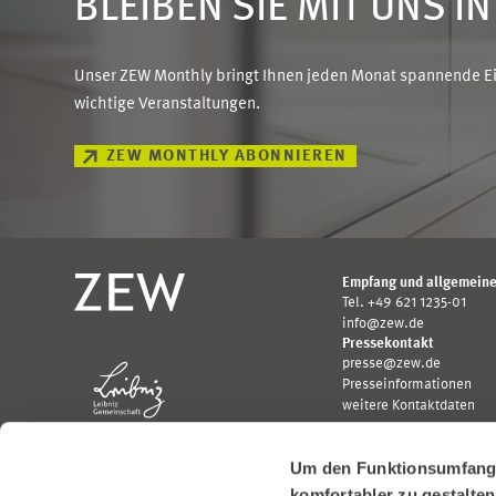
BLEIBEN SIE MIT UNS I
Unser ZEW Monthly bringt Ihnen jeden Monat spannende Ein
wichtige Veranstaltungen.
ZEW MONTHLY ABONNIEREN
Empfang und allgemeine
Tel. +49 621 1235-01
info@zew.de
Pressekontakt
presse@zew.de
Presseinformationen
weitere Kontaktdaten
Um den Funktionsumfang u
komfortabler zu gestalte