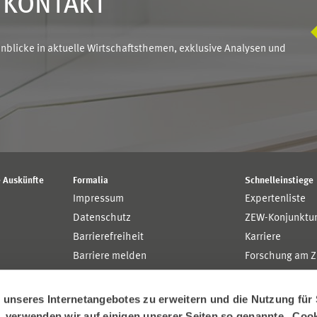
N KONTAKT
blicke in aktuelle Wirtschaftsthemen, exklusive Analysen und
 Auskünfte
Formalia
Schnelleinstiege
Impressum
Expertenliste
Datenschutz
ZEW-Konjunktu
Barrierefreiheit
Karriere
Barriere melden
Forschung am 
MaCCI
MannheimTaxat
nseres Internetangebotes zu erweitern und die Nutzung für 
n, verwenden wir auf einigen unserer Seiten so genannte „Coo