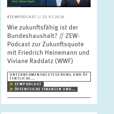
Bereiche
Bitte wählen
#ZEWPODCAST // 22.07.2026
Wie zukunftsfähig ist der
Themen
Bundeshaushalt? // ZEW-
Bitte wählen
Podcast zur Zukunftsquote
mit Friedrich Heinemann und
Schlagworte
Viviane Raddatz (WWF)
UNTERNEHMENSBESTEUERUNG UND ÖF
ZURÜCKSETZEN
SUCHEN
FENTLICHE...
ZEWPODCAST
ÖFFENTLICHE FINANZEN UND...