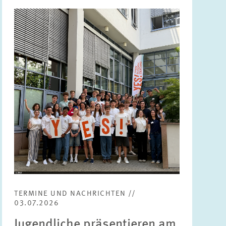
Bild
öffnet
in
vergrößerter
Ansicht
TERMINE UND NACHRICHTEN //
03.07.2026
Jugendliche präsentieren am