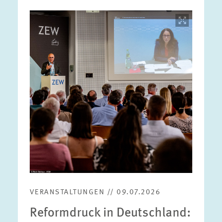
Bild
öffnet
in
vergrößerter
Ansicht
VERANSTALTUNGEN // 09.07.2026
Reformdruck in Deutschland: