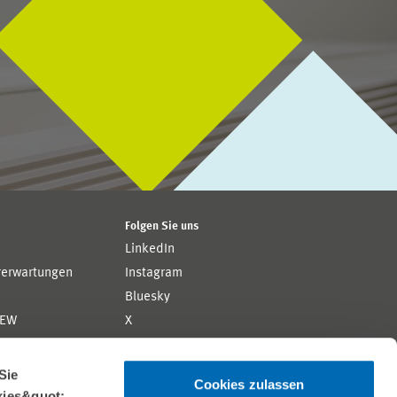
Folgen Sie uns
LinkedIn
rerwartungen
Instagram
Bluesky
ZEW
X
YouTube
ion
Flickr
Sie
Cookies zulassen
kies&quot;