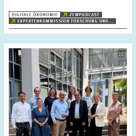
DIGITALE ÖKONOMIE
ZEWPODCAST
EXPERTENKOMMISSION FORSCHUNG UND...
ZURÜCKSETZEN
SUCHEN
Bild
öffnet
in
vergrößerter
Ansicht