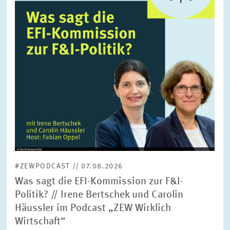
FORSCHUNG
SERVICE
Jahr
Bitte wählen Sie ein Jahr
GREMIEN
Monat
Bitte wählen Sie einen Monat
VERNETZUNG
Bereiche
Bitte wählen
HEINZ-KÖNIG-AWARD
#ZEWPODCAST // 07.08.2026
WISSENSCHAFTSPREIS
Themen
Was sagt die EFI-Kommission zur F&I-
Bitte wählen
Politik? // Irene Bertschek und Carolin
Häussler im Podcast „ZEW Wirklich
Wirtschaft“
Schlagworte