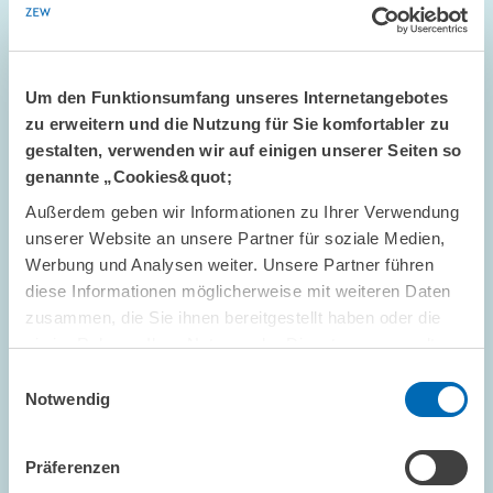
Um den Funktionsumfang unseres Internetangebotes
zu erweitern und die Nutzung für Sie komfortabler zu
gestalten, verwenden wir auf einigen unserer Seiten so
genannte „Cookies&quot;
Außerdem geben wir Informationen zu Ihrer Verwendung
STANDPUNKT // 16.07.2026
unserer Website an unsere Partner für soziale Medien,
Mehr Flexibilität ist nicht automatisch
Werbung und Analysen weiter. Unsere Partner führen
besser: Die ETS-Reform darf das Preissignal
diese Informationen möglicherweise mit weiteren Daten
nicht entkernen // Standpunkt von Sebastian
zusammen, die Sie ihnen bereitgestellt haben oder die
Rausch und Achim Wambach
sie im Rahmen Ihrer Nutzung der Dienste gesammelt
haben.
Einwilligungsauswahl
Notwendig
GESCHÄFTSFÜHRUNG
STANDPUNKT
KLIMAPOLITIK
Präferenzen