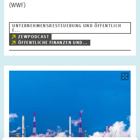
(WWF)
UNTERNEHMENSBESTEUERUNG UND ÖFFENTLICH
E...
ZEWPODCAST
ÖFFENTLICHE FINANZEN UND...
Bild
öffnet
in
vergrößerter
Ansicht