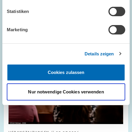
Statistiken
Bild
öffnet
in
vergrößerter
Marketing
Ansicht
Details zeigen
Cookies zulassen
Nur notwendige Cookies verwenden