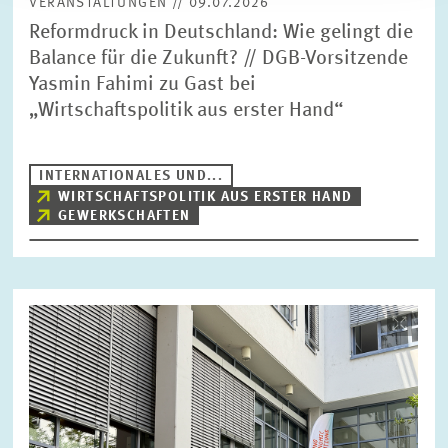
VERANSTALTUNGEN // 09.07.2026
Reformdruck in Deutschland: Wie gelingt die
Balance für die Zukunft? // DGB-Vorsitzende
Yasmin Fahimi zu Gast bei
„Wirtschaftspolitik aus erster Hand“
INTERNATIONALES UND...
WIRTSCHAFTSPOLITIK AUS ERSTER HAND
GEWERKSCHAFTEN
Bild
öffnet
in
vergrößerter
Ansicht