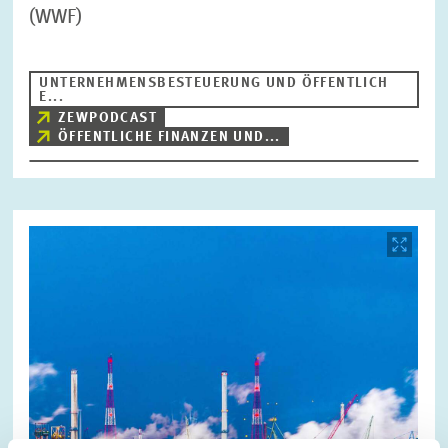
(WWF)
UNTERNEHMENSBESTEUERUNG UND ÖFFENTLICH
E...
ZEWPODCAST
ÖFFENTLICHE FINANZEN UND...
Bild
öffnet
in
vergrößerter
Ansicht