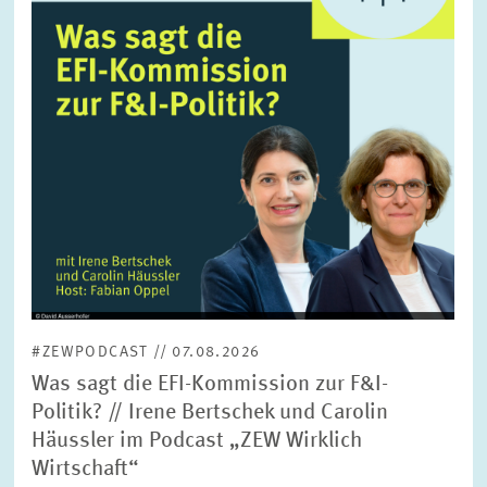
FORSCHUNG
SERVICE
Jahr
Bitte wählen Sie ein Jahr
GREMIEN
Monat
Bitte wählen Sie einen Monat
VERNETZUNG
Bereiche
Bitte wählen
HEINZ-KÖNIG-AWARD
#ZEWPODCAST // 07.08.2026
WISSENSCHAFTSPREIS
Themen
Was sagt die EFI-Kommission zur F&I-
Bitte wählen
Politik? // Irene Bertschek und Carolin
Häussler im Podcast „ZEW Wirklich
Wirtschaft“
Schlagworte