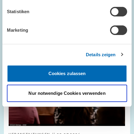
Statistiken
Bild
öffnet
in
vergrößerter
Marketing
Ansicht
Details zeigen
Cookies zulassen
Nur notwendige Cookies verwenden