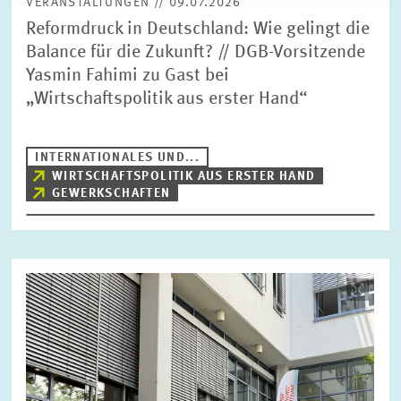
VERANSTALTUNGEN // 09.07.2026
Reformdruck in Deutschland: Wie gelingt die
Balance für die Zukunft? // DGB-Vorsitzende
Yasmin Fahimi zu Gast bei
„Wirtschaftspolitik aus erster Hand“
INTERNATIONALES UND...
WIRTSCHAFTSPOLITIK AUS ERSTER HAND
GEWERKSCHAFTEN
Bild
öffnet
in
vergrößerter
Ansicht