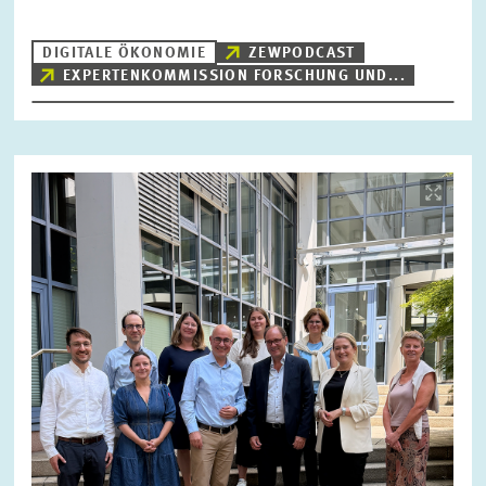
DIGITALE ÖKONOMIE
ZEWPODCAST
EXPERTENKOMMISSION FORSCHUNG UND...
ZURÜCKSETZEN
SUCHEN
Bild
öffnet
in
vergrößerter
Ansicht