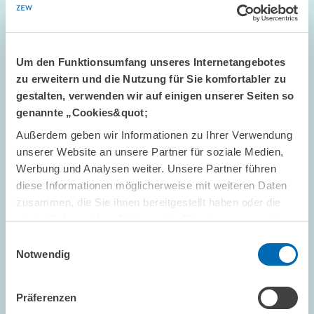
Um den Funktionsumfang unseres Internetangebotes
zu erweitern und die Nutzung für Sie komfortabler zu
gestalten, verwenden wir auf einigen unserer Seiten so
genannte „Cookies&quot;
Außerdem geben wir Informationen zu Ihrer Verwendung
STANDPUNKT // 16.07.2026
unserer Website an unsere Partner für soziale Medien,
Mehr Flexibilität ist nicht automatisch
Werbung und Analysen weiter. Unsere Partner führen
besser: Die ETS-Reform darf das Preissignal
diese Informationen möglicherweise mit weiteren Daten
nicht entkernen // Standpunkt von Sebastian
zusammen, die Sie ihnen bereitgestellt haben oder die
Rausch und Achim Wambach
sie im Rahmen Ihrer Nutzung der Dienste gesammelt
haben.
Einwilligungsauswahl
Notwendig
GESCHÄFTSFÜHRUNG
STANDPUNKT
KLIMAPOLITIK
Präferenzen