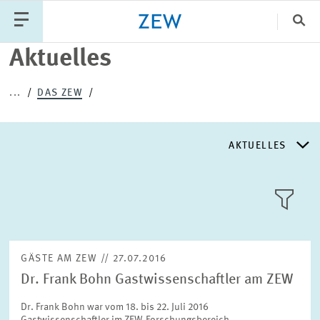
Sch
Aktuelles
Katego
...
DAS ZEW
PUBLIKATIONEN
PROJEKTE
TEAM
AKTUELLES
VERANSTALTUNGEN
AKTUELLES
AKTUELLES
LLL:LIST
ÜBER DAS ZEW
GÄSTE AM ZEW // 27.07.2016
Dr. Frank Bohn Gastwissenschaftler am ZEW
GESCHICHTE
Text
Dr. Frank Bohn war vom 18. bis 22. Juli 2016