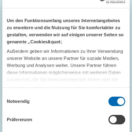
Populismus und Strafzahlungen für
Defizitsünder Portugal und Spanien
Um den Funktionsumfang unseres Internetangebotes
zu erweitern und die Nutzung für Sie komfortabler zu
PRESSE UND REDAKTION
EURORAUM
gestalten, verwenden wir auf einigen unserer Seiten so
HAUSHALTSDEFIZIT
genannte „Cookies&quot;
Außerdem geben wir Informationen zu Ihrer Verwendung
unserer Website an unsere Partner für soziale Medien,
Bild
Werbung und Analysen weiter. Unsere Partner führen
öffnet
diese Informationen möglicherweise mit weiteren Daten
in
zusammen, die Sie ihnen bereitgestellt haben oder die
vergrößerter
Ansicht
sie im Rahmen Ihrer Nutzung der Dienste gesammelt
haben.
Einwilligungsauswahl
Notwendig
Präferenzen