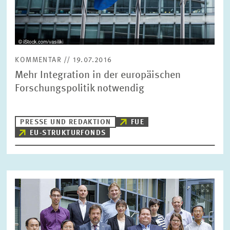
ZURÜCKSETZEN
SUCHEN
KOMMENTAR // 19.07.2016
Mehr Integration in der europäischen
Forschungspolitik notwendig
PRESSE UND REDAKTION
FUE
EU-STRUKTURFONDS
Bild
öffnet
in
vergrößerter
Ansicht