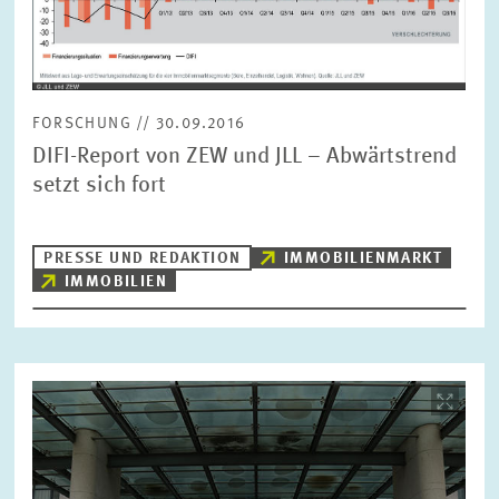
FORSCHUNG
SERVICE
Jahr
Bitte wählen Sie ein Jahr
FORSCHUNG // 30.09.2016
DIFI-Report von ZEW und JLL – Abwärtstrend
GREMIEN
setzt sich fort
Monat
Bitte wählen Sie einen Monat
VERNETZUNG
PRESSE UND REDAKTION
IMMOBILIENMARKT
IMMOBILIEN
Bereiche
Bitte wählen
HEINZ-KÖNIG-AWARD
WISSENSCHAFTSPREIS
Themen
Bild
Bitte wählen
öffnet
in
vergrößerter
Ansicht
Schlagworte