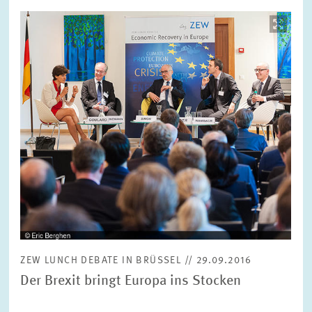
Bild
öffnet
in
vergrößerter
Ansicht
ZEW LUNCH DEBATE IN BRÜSSEL // 29.09.2016
Der Brexit bringt Europa ins Stocken