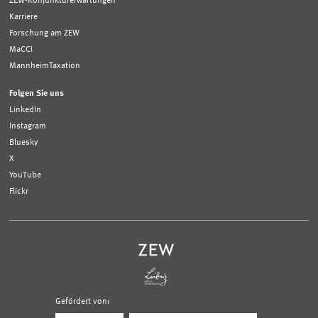
ZEW-Konjunkturerwartungen
Karriere
Forschung am ZEW
MaCCI
MannheimTaxation
Folgen Sie uns
LinkedIn
Instagram
Bluesky
X
YouTube
Flickr
Gefördert von:
Logo
Logo