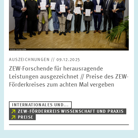
FORSCHUNG
SERVICE
Jahr
Bitte wählen Sie ein Jahr
GREMIEN
Monat
Bitte wählen Sie einen Monat
AUSZEICHNUNGEN // 09.12.2025
VERNETZUNG
ZEW-Forschende für herausragende
Leistungen ausgezeichnet // Preise des ZEW-
Bereiche
Förderkreises zum achten Mal vergeben
Bitte wählen
HEINZ-KÖNIG-AWARD
INTERNATIONALES UND...
WISSENSCHAFTSPREIS
Themen
ZEW-FÖRDERKREIS WISSENSCHAFT UND PRAXIS
Bitte wählen
PREISE
Schlagworte