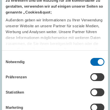
zu erweitern und die Nutzung für Sie komfortabler zu
gestalten, verwenden wir auf einigen unserer Seiten so
AUSZEICHNUNGEN // 27.11.2025
genannte „Cookies&quot;
ZEW-Ökonomin erhält Preis der Schmölders-
Außerdem geben wir Informationen zu Ihrer Verwendung
Stiftung 2025 // Mannheimer Forschende für
unserer Website an unsere Partner für soziale Medien,
herausragende Studie geehrt
Werbung und Analysen weiter. Unsere Partner führen
diese Informationen möglicherweise mit weiteren Daten
MARKTDESIGN
zusammen, die Sie ihnen bereitgestellt haben oder die
VEREIN FÜR SOCIALPOLITIK (VFS)
sie im Rahmen Ihrer Nutzung der Dienste gesammelt
PREISVERLEIHUNG
haben.
Einwilligungsauswahl
Notwendig
Bild
Präferenzen
öffnet
in
vergrößerter
Statistiken
Ansicht
Marketing