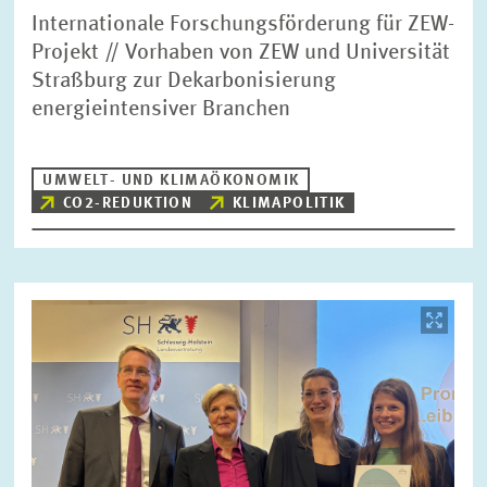
Internationale Forschungsförderung für ZEW-
Projekt // Vorhaben von ZEW und Universität
Straßburg zur Dekarbonisierung
energieintensiver Branchen
UMWELT- UND KLIMAÖKONOMIK
CO2-REDUKTION
KLIMAPOLITIK
Bild
öffnet
in
vergrößerter
Ansicht