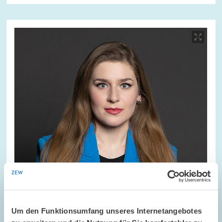
Bild
öffnet
in
vergrößerter
Ansicht
Um den Funktionsumfang unseres Internetangebotes