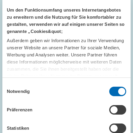
Um den Funktionsumfang unseres Internetangebotes
zu erweitern und die Nutzung für Sie komfortabler zu
gestalten, verwenden wir auf einigen unserer Seiten so
genannte „Cookies&quot;
Außerdem geben wir Informationen zu Ihrer Verwendung
STANDPUNKT // 26.06.2026
unserer Website an unsere Partner für soziale Medien,
Mehr Schutz ist nicht automatisch besser:
Werbung und Analysen weiter. Unsere Partner führen
Der IAA auf Abwegen // Standpunkt des
diese Informationen möglicherweise mit weiteren Daten
ZEW-Präsidenten Achim Wambach
zusammen, die Sie ihnen bereitgestellt haben oder die
sie im Rahmen Ihrer Nutzung der Dienste gesammelt
haben.
GESCHÄFTSFÜHRUNG
STANDPUNKT
Einwilligungsauswahl
Notwendig
EUROPÄISCHE UNION
Präferenzen
Bild
öffnet
Statistiken
in