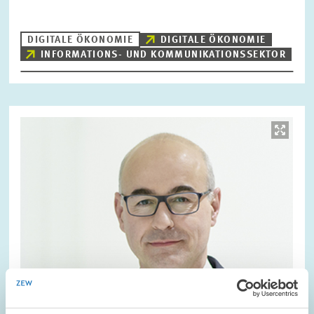
DIGITALE ÖKONOMIE
DIGITALE ÖKONOMIE
INFORMATIONS- UND KOMMUNIKATIONSSEKTOR
Bild
öffnet
in
vergrößerter
Ansicht