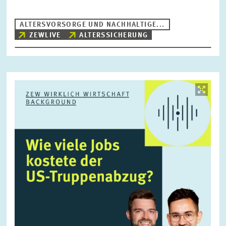
ALTERSVORSORGE UND NACHHALTIGE...
ZEWLIVE
ALTERSSICHERUNG
ZURÜCKSETZEN
SUCHEN
Bild
öffnet
in
vergrößerter
Ansicht