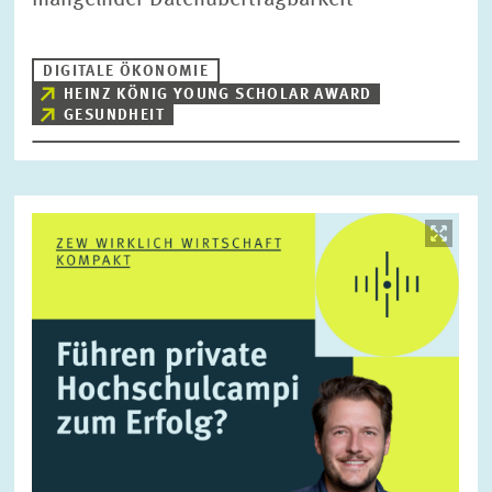
mangelnder Datenübertragbarkeit
DIGITALE ÖKONOMIE
HEINZ KÖNIG YOUNG SCHOLAR AWARD
GESUNDHEIT
Bild
öffnet
in
vergrößerter
Ansicht