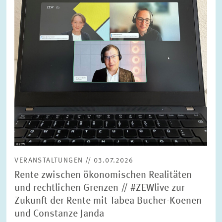
FORSCHUNG
SERVICE
Jahr
Bitte wählen Sie ein Jahr
GREMIEN
Monat
Bitte wählen Sie einen Monat
VERNETZUNG
Bereiche
Bitte wählen
HEINZ-KÖNIG-AWARD
VERANSTALTUNGEN // 03.07.2026
WISSENSCHAFTSPREIS
Themen
Rente zwischen ökonomischen Realitäten
Bitte wählen
und rechtlichen Grenzen // #ZEWlive zur
Zukunft der Rente mit Tabea Bucher-Koenen
und Constanze Janda
Schlagworte