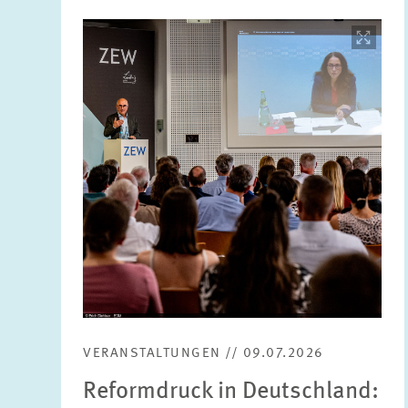
Bild
öffnet
in
vergrößerter
Ansicht
VERANSTALTUNGEN // 09.07.2026
Reformdruck in Deutschland: