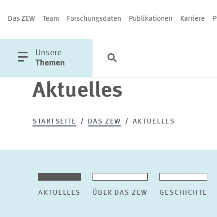
Das ZEW
Team
Forschungsdaten
Publikationen
Karriere
P
öffne
Unsere
Suche
Kategorien
Schließen
Hauptmenü
Themen
Aktuelles
PUBLIKATIONEN
STARTSEITE
DAS ZEW
AKTUELLES
AKTUELLES
ÜBER DAS ZEW
GESCHICHTE