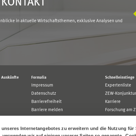
N KONTAKT
blicke in aktuelle Wirtschaftsthemen, exklusive Analysen und
 Auskünfte
Formalia
Schnelleinstiege
Impressum
Expertenliste
Datenschutz
ZEW-Konjunktu
Barrierefreiheit
Karriere
Barriere melden
Forschung am 
MaCCI
MannheimTaxat
nseres Internetangebotes zu erweitern und die Nutzung für 
n, verwenden wir auf einigen unserer Seiten so genannte „Coo