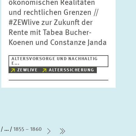
ökonomischen Realitäten
und rechtlichen Grenzen //
#ZEWlive zur Zukunft der
Rente mit Tabea Bucher-
Koenen und Constanze Janda
ALTERSVORSORGE UND NACHHALTIG
E...
ZEWLIVE
ALTERSSICHERUNG
...
1855 – 1860
Nächste Seite
letzte Seite