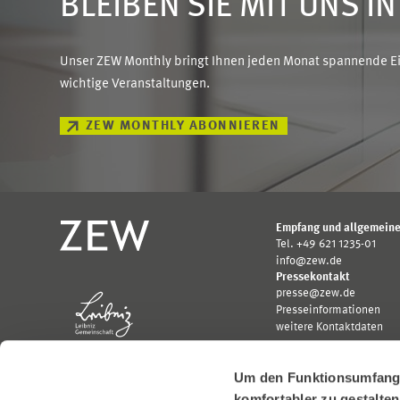
BLEIBEN SIE MIT UNS I
Unser ZEW Monthly bringt Ihnen jeden Monat spannende Ein
wichtige Veranstaltungen.
ZEW MONTHLY ABONNIEREN
Empfang und allgemeine
Tel. +49 621 1235-01
info@zew.de
Pressekontakt
presse@zew.de
Presseinformationen
weitere Kontaktdaten
Um den Funktionsumfang u
komfortabler zu gestalte