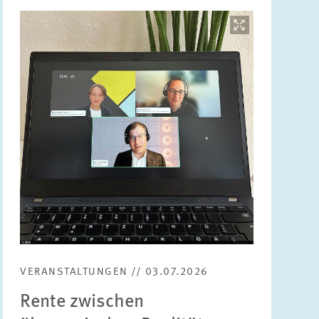
Bild
öffnet
in
vergrößerter
Ansicht
VERANSTALTUNGEN // 03.07.2026
Rente zwischen