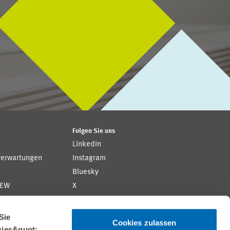
Folgen Sie uns
LinkedIn
rerwartungen
Instagram
Bluesky
ZEW
X
YouTube
ion
Flickr
Sie
Cookies zulassen
kies&quot;