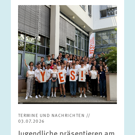
Bild
öffnet
in
vergrößerter
Ansicht
TERMINE UND NACHRICHTEN //
03.07.2026
Jugendliche präsentieren am