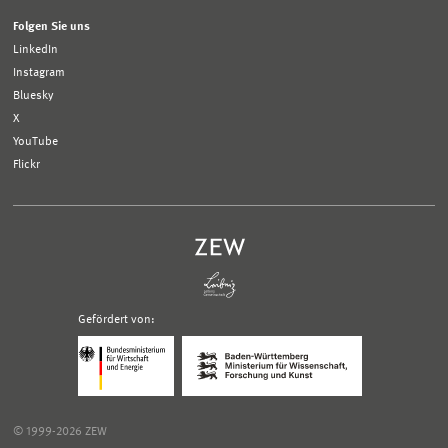
Folgen Sie uns
LinkedIn
Instagram
Bluesky
X
YouTube
Flickr
Gefördert von:
Logo
Logo
Bundesministerium
Ministerium
für
für
Wirtschaft
Wissenschaft,
und
Forschung
Klimaschutz;
und
© 1999-2026 ZEW
Link
Kunst
zur
Baden-