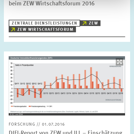
beim ZEW Wirtschaftsforum 2016
ZENTRALE DIENSTLEISTUNGEN
ZEW
ZEW WIRTSCHAFTSFORUM
Bild
öffnet
in
vergrößerter
Ansicht
FORSCHUNG // 01.07.2016
DIFI-Report von ZEW und JLL – Einschätzung