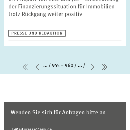
der Finanzierungssituation für Immobilien
trotz Rückgang weiter positiv
PRESSE UND REDAKTION
...
955 – 960
...
erste Seite
Vorherige Seite
Nächste Sei
letzte Se
Wenden Sie sich für Anfragen bitte an
E-Mail
presse@zew.de