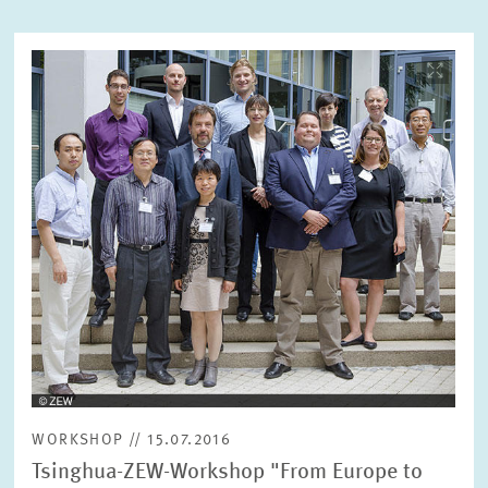
Bild
ZURÜCKSETZEN
SUCHEN
öffnet
in
vergrößerter
Ansicht
WORKSHOP // 15.07.2016
Tsinghua-ZEW-Workshop "From Europe to