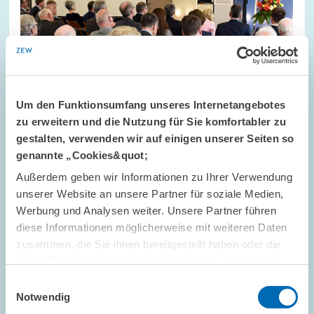
Um den Funktionsumfang unseres Internetangebotes
zu erweitern und die Nutzung für Sie komfortabler zu
gestalten, verwenden wir auf einigen unserer Seiten so
genannte „Cookies&quot;
Außerdem geben wir Informationen zu Ihrer Verwendung
VERANSTALTUNGSREIHEN // 07.07.2016
unserer Website an unsere Partner für soziale Medien,
ZEW-Wirtschaftsforum 2016 – Marktmacht
Werbung und Analysen weiter. Unsere Partner führen
und Machtmissbrauch in der digitalen Welt
diese Informationen möglicherweise mit weiteren Daten
zusammen, die Sie ihnen bereitgestellt haben oder die
sie im Rahmen Ihrer Nutzung der Dienste gesammelt
PRESSE UND REDAKTION
INNOVATION
haben.
Einwilligungsauswahl
WETTBEWERB
Notwendig