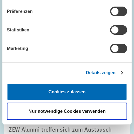
Präferenzen
Bild
öffnet
in
Statistiken
vergrößerter
Ansicht
Marketing
Details zeigen
Cookies zulassen
Nur notwendige Cookies verwenden
VERANSTALTUNGSREIHEN // 06.07.2016
ZEW-Alumni treffen sich zum Austausch