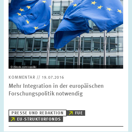
FORSCHUNG
SERVICE
Jahr
Bitte wählen Sie ein Jahr
GREMIEN
Monat
Bitte wählen Sie einen Monat
VERNETZUNG
Bereiche
KOMMENTAR // 19.07.2016
Bitte wählen
HEINZ-KÖNIG-AWARD
Mehr Integration in der europäischen
Forschungspolitik notwendig
WISSENSCHAFTSPREIS
Themen
Bitte wählen
PRESSE UND REDAKTION
FUE
EU-STRUKTURFONDS
Schlagworte