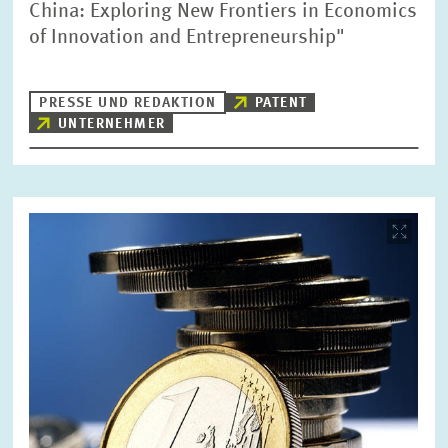
China: Exploring New Frontiers in Economics
of Innovation and Entrepreneurship"
PRESSE UND REDAKTION
PATENT
UNTERNEHMER
Bild
öffnet
in
vergrößerter
Ansicht