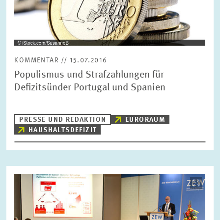
KOMMENTAR // 15.07.2016
Populismus und Strafzahlungen für
Defizitsünder Portugal und Spanien
PRESSE UND REDAKTION
EURORAUM
HAUSHALTSDEFIZIT
Bild
öffnet
in
vergrößerter
Ansicht