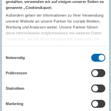
gestalten, verwenden wir auf einigen unserer Seiten so
Perspektiven am ZEW
genannte „Cookies&quot;
Außerdem geben wir Informationen zu Ihrer Verwendung
unserer Website an unsere Partner für soziale Medien,
ZENTRALE DIENSTLEISTUNGEN
HOCHSCHULEN
STUDIERENDE
Werbung und Analysen weiter. Unsere Partner führen
diese Informationen möglicherweise mit weiteren Daten
zusammen, die Sie ihnen bereitgestellt haben oder die
sie im Rahmen Ihrer Nutzung der Dienste gesammelt
haben.
Bild
Einwilligungsauswahl
öffnet
Notwendig
in
vergrößerter
Ansicht
Präferenzen
Statistiken
Marketing