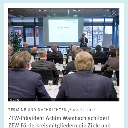
Bild
öffnet
in
ZURÜCKSETZEN
SUCHEN
vergrößerter
Ansicht
TERMINE UND NACHRICHTEN // 02.02.2017
ZEW-Präsident Achim Wambach schildert
ZEW-Förderkreismitgliedern die Ziele und