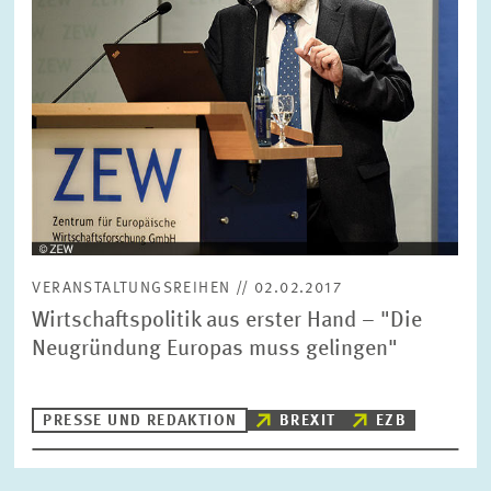
FORSCHUNG
SERVICE
Jahr
Bitte wählen Sie ein Jahr
GREMIEN
Monat
Bitte wählen Sie einen Monat
VERNETZUNG
Bereiche
VERANSTALTUNGSREIHEN // 02.02.2017
Bitte wählen
HEINZ-KÖNIG-AWARD
Wirtschaftspolitik aus erster Hand – "Die
Neugründung Europas muss gelingen"
WISSENSCHAFTSPREIS
Themen
Bitte wählen
PRESSE UND REDAKTION
BREXIT
EZB
Schlagworte