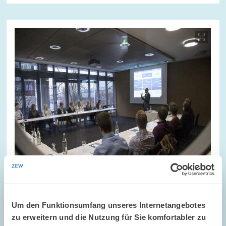
Bild
öffnet
in
vergrößerter
Ansicht
Um den Funktionsumfang unseres Internetangebotes
GÄSTE AM ZEW // 01.02.2017
zu erweitern und die Nutzung für Sie komfortabler zu
Studierende informieren sich über berufliche