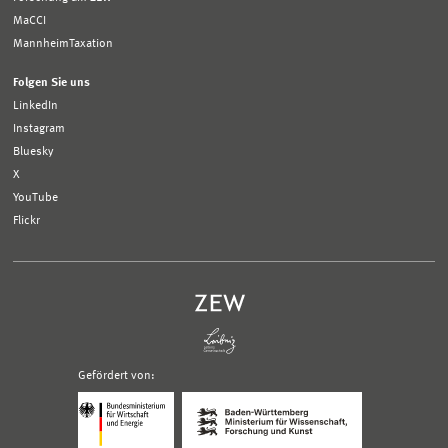
MaCCI
MannheimTaxation
Folgen Sie uns
LinkedIn
Instagram
Bluesky
X
YouTube
Flickr
Gefördert von:
Logo
Logo
Bundesministerium
Ministerium
für
für
Wirtschaft
Wissenschaft,