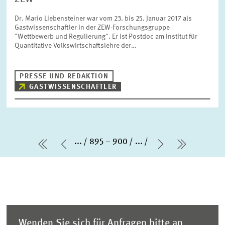
Dr. Mario Liebensteiner war vom 23. bis 25. Januar 2017 als
Gastwissenschaftler in der ZEW-Forschungsgruppe
"Wettbewerb und Regulierung". Er ist Postdoc am Institut für
Quantitative Volkswirtschaftslehre der…
PRESSE UND REDAKTION
GASTWISSENSCHAFTLER
...
895 – 900
...
erste Seite
Vorherige Seite
Nächste Sei
letzte Se
Wenden Sie sich für Anfragen bitte an