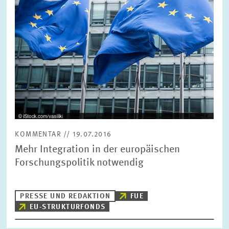
FORSCHUNG
SERVICE
Jahr
Bitte wählen Sie ein Jahr
GREMIEN
Monat
Bitte wählen Sie einen Monat
VERNETZUNG
Bereiche
KOMMENTAR // 19.07.2016
Bitte wählen
HEINZ-KÖNIG-AWARD
Mehr Integration in der europäischen
Forschungspolitik notwendig
WISSENSCHAFTSPREIS
Themen
Bitte wählen
PRESSE UND REDAKTION
FUE
EU-STRUKTURFONDS
Schlagworte