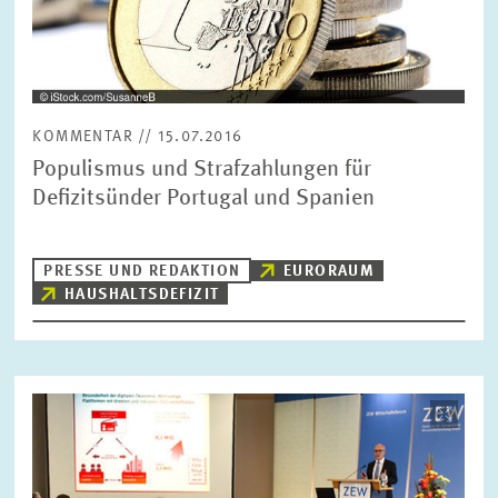
KOMMENTAR // 15.07.2016
Populismus und Strafzahlungen für
Defizitsünder Portugal und Spanien
PRESSE UND REDAKTION
EURORAUM
HAUSHALTSDEFIZIT
Bild
öffnet
in
vergrößerter
Ansicht