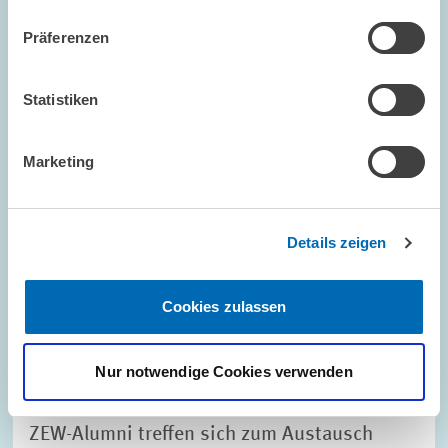
Präferenzen
Bild
öffnet
in
Statistiken
vergrößerter
Ansicht
Marketing
Details zeigen
Cookies zulassen
Nur notwendige Cookies verwenden
VERANSTALTUNGSREIHEN // 06.07.2016
ZEW-Alumni treffen sich zum Austausch