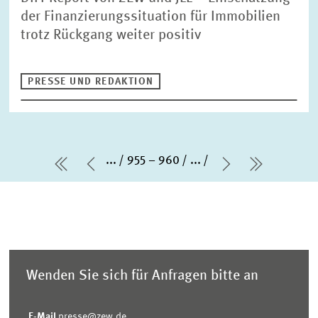
der Finanzierungssituation für Immobilien
trotz Rückgang weiter positiv
PRESSE UND REDAKTION
...
955 – 960
...
erste Seite
Vorherige Seite
Nächste Sei
letzte Se
Wenden Sie sich für Anfragen bitte an
E-Mail
presse@zew.de