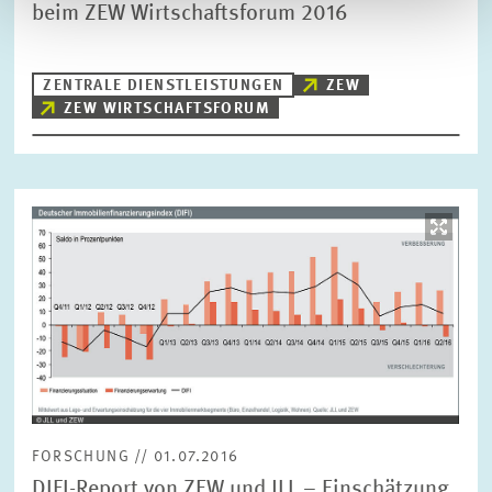
beim ZEW Wirtschaftsforum 2016
ZENTRALE DIENSTLEISTUNGEN
ZEW
ZEW WIRTSCHAFTSFORUM
Bild
öffnet
in
vergrößerter
Ansicht
FORSCHUNG // 01.07.2016
DIFI-Report von ZEW und JLL – Einschätzung