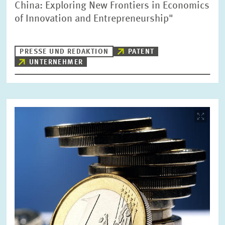
China: Exploring New Frontiers in Economics
of Innovation and Entrepreneurship"
PRESSE UND REDAKTION
PATENT
UNTERNEHMER
Bild
öffnet
in
vergrößerter
Ansicht