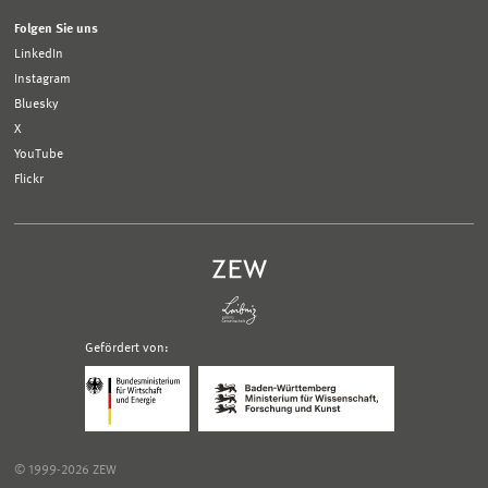
Folgen Sie uns
LinkedIn
Instagram
Bluesky
X
YouTube
Flickr
Gefördert von:
Logo
Logo
Bundesministerium
Ministerium
für
für
Wirtschaft
Wissenschaft,
und
Forschung
Klimaschutz;
und
© 1999-2026 ZEW
Link
Kunst
zur
Baden-