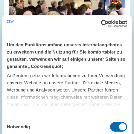
Um den Funktionsumfang unseres Internetangebotes
zu erweitern und die Nutzung für Sie komfortabler zu
gestalten, verwenden wir auf einigen unserer Seiten so
genannte „Cookies&quot;
Außerdem geben wir Informationen zu Ihrer Verwendung
VERANSTALTUNGSREIHEN // 07.07.2016
unserer Website an unsere Partner für soziale Medien,
ZEW-Wirtschaftsforum 2016 – Marktmacht
Werbung und Analysen weiter. Unsere Partner führen
und Machtmissbrauch in der digitalen Welt
diese Informationen möglicherweise mit weiteren Daten
zusammen, die Sie ihnen bereitgestellt haben oder die
sie im Rahmen Ihrer Nutzung der Dienste gesammelt
PRESSE UND REDAKTION
INNOVATION
haben.
Einwilligungsauswahl
WETTBEWERB
Notwendig