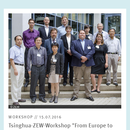
Bild
ZURÜCKSETZEN
SUCHEN
öffnet
in
vergrößerter
Ansicht
WORKSHOP // 15.07.2016
Tsinghua-ZEW-Workshop "From Europe to