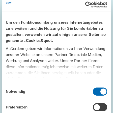
Um den Funktionsumfang unseres Internetangebotes
zu erweitern und die Nutzung für Sie komfortabler zu
gestalten, verwenden wir auf einigen unserer Seiten so
genannte „Cookies&quot;
Außerdem geben wir Informationen zu Ihrer Verwendung
STANDPUNKT // 16.07.2026
unserer Website an unsere Partner für soziale Medien,
Mehr Flexibilität ist nicht automatisch
Werbung und Analysen weiter. Unsere Partner führen
besser: Die ETS-Reform darf das Preissignal
diese Informationen möglicherweise mit weiteren Daten
nicht entkernen // Standpunkt von Sebastian
zusammen, die Sie ihnen bereitgestellt haben oder die
Rausch und Achim Wambach
sie im Rahmen Ihrer Nutzung der Dienste gesammelt
haben.
Einwilligungsauswahl
Notwendig
GESCHÄFTSFÜHRUNG
STANDPUNKT
KLIMAPOLITIK
Präferenzen