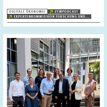
DIGITALE ÖKONOMIE
ZEWPODCAST
EXPERTENKOMMISSION FORSCHUNG UND...
ZURÜCKSETZEN
SUCHEN
Bild
öffnet
in
vergrößerter
Ansicht