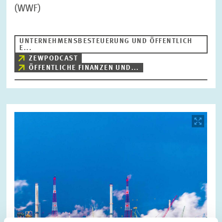
(WWF)
UNTERNEHMENSBESTEUERUNG UND ÖFFENTLICH
E...
ZEWPODCAST
ÖFFENTLICHE FINANZEN UND...
Bild
öffnet
in
vergrößerter
Ansicht