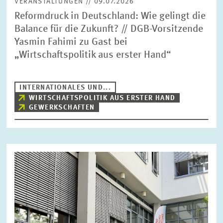
VERANSTALTUNGEN // 09.07.2026
Reformdruck in Deutschland: Wie gelingt die
Balance für die Zukunft? // DGB-Vorsitzende
Yasmin Fahimi zu Gast bei
„Wirtschaftspolitik aus erster Hand“
INTERNATIONALES UND...
WIRTSCHAFTSPOLITIK AUS ERSTER HAND
GEWERKSCHAFTEN
Bild
öffnet
in
vergrößerter
Ansicht