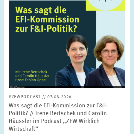
FORSCHUNG
SERVICE
Jahr
Bitte wählen Sie ein Jahr
GREMIEN
Monat
Bitte wählen Sie einen Monat
VERNETZUNG
Bereiche
Bitte wählen
HEINZ-KÖNIG-AWARD
#ZEWPODCAST // 07.08.2026
WISSENSCHAFTSPREIS
Themen
Was sagt die EFI-Kommission zur F&I-
Bitte wählen
Politik? // Irene Bertschek und Carolin
Häussler im Podcast „ZEW Wirklich
Wirtschaft“
Schlagworte