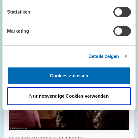
Statistiken
Bild
öffnet
in
vergrößerter
Marketing
Ansicht
Details zeigen
Cookies zulassen
Nur notwendige Cookies verwenden