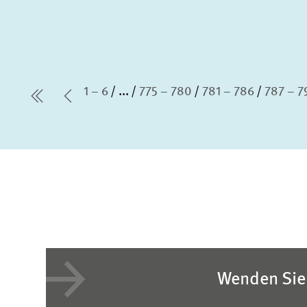
1 – 6
...
775 – 780
781 – 786
787 – 7
erste Seite
Vorherige Seite
Wenden Sie 