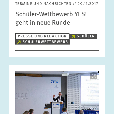
TERMINE UND NACHRICHTEN // 20.11.2017
Schüler-Wettbewerb YES!
geht in neue Runde
PRESSE UND REDAKTION
SCHÜLER
SCHÜLERWETTBEWERB
Bild
öffnet
in
vergrößerter
Ansicht