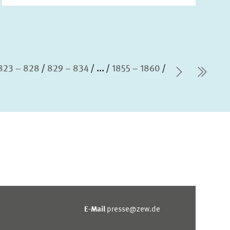
823 – 828
829 – 834
...
1855 – 1860
Nächste 
letzt
E-Mail
presse@zew.de