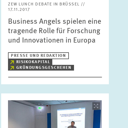
ZEW LUNCH DEBATE IN BRÜSSEL //
Bereiche
17.11.2017
Bitte wählen
Business Angels spielen eine
tragende Rolle für Forschung
Themen
und Innovationen in Europa
Bitte wählen
PRESSE UND REDAKTION
Schlagworte
RISIKOKAPITAL
GRÜNDUNGSGESCHEHEN
ZURÜCKSETZEN
SUCHEN
Bild
öffnet
in
vergrößerter
Ansicht