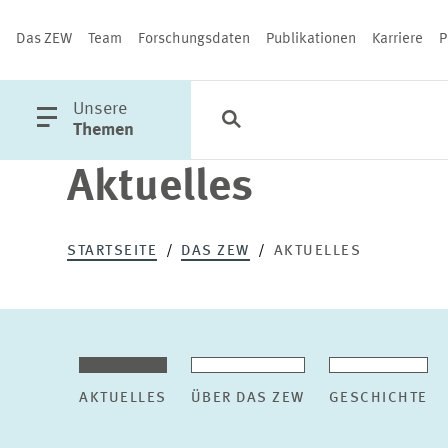
Das ZEW
Team
Forschungsdaten
Publikationen
Karriere
P
öffne
Unsere
Suche
Kategorien
Schließen
Hauptmenü
Themen
Aktuelles
PUBLIKATIONEN
STARTSEITE
DAS ZEW
AKTUELLES
AKTUELLES
ÜBER DAS ZEW
GESCHICHTE