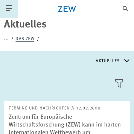
Sch
Aktuelles
Katego
...
DAS ZEW
PUBLIKATIONEN
PROJEKTE
TEAM
AKTUELLES
VERANSTALTUNGEN
AKTUELLES
AKTUELLES
LLL:LIST
ÜBER DAS ZEW
TERMINE UND NACHRICHTEN // 12.02.2008
Zentrum für Europäische
GESCHICHTE
Wirtschaftsforschung (ZEW) kann im harten
Text
internationalen Wettbewerb um