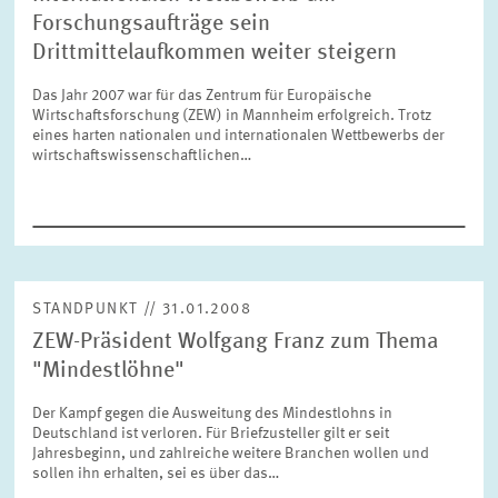
FORSCHUNG
Forschungsaufträge sein
Drittmittelaufkommen weiter steigern
SERVICE
Jahr
Das Jahr 2007 war für das Zentrum für Europäische
Bitte wählen Sie ein Jahr
Wirtschaftsforschung (ZEW) in Mannheim erfolgreich. Trotz
eines harten nationalen und internationalen Wettbewerbs der
wirtschaftswissenschaftlichen…
GREMIEN
Monat
Bitte wählen Sie einen Monat
VERNETZUNG
Bereiche
Bitte wählen
HEINZ-KÖNIG-AWARD
STANDPUNKT // 31.01.2008
ZEW-Präsident Wolfgang Franz zum Thema
"Mindestlöhne"
WISSENSCHAFTSPREIS
Themen
Bitte wählen
Der Kampf gegen die Ausweitung des Mindestlohns in
Deutschland ist verloren. Für Briefzusteller gilt er seit
Jahresbeginn, und zahlreiche weitere Branchen wollen und
sollen ihn erhalten, sei es über das…
Schlagworte