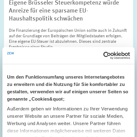
Eigene Brüsseler Steuerkompetenz würde
Anreize für eine sparsame EU-
Haushaltspolitik schwächen
Die Finanzierung der Europäischen Union sollte auch in Zukunft
auf der Grundlage von Beiträgen der Mitgliedstaaten erfolgen.
Eine eigene EU-Steuer ist abzulehnen. Dieses sind zentrale
Ergebnisse einer Studie…
Um den Funktionsumfang unseres Internetangebotes
zu erweitern und die Nutzung für Sie komfortabler zu
TERMINE UND NACHRICHTEN // 07.01.2008
gestalten, verwenden wir auf einigen unserer Seiten so
Wirtschaftspolitik aus erster Hand
genannte „Cookies&quot;
Außerdem geben wir Informationen zu Ihrer Verwendung
Zu einem Vortrag über das Thema "Die Industrie im
unserer Website an unsere Partner für soziale Medien,
Spannungsfeld von Globalisierung und Klimawandel" konnte
ZEW-Präsident Prof. Dr. Dr. h.c. mult. Wolfgang Franz im
Werbung und Analysen weiter. Unsere Partner führen
Dezember 2007 den Vorstandsvorsitzenden der…
diese Informationen möglicherweise mit weiteren Daten