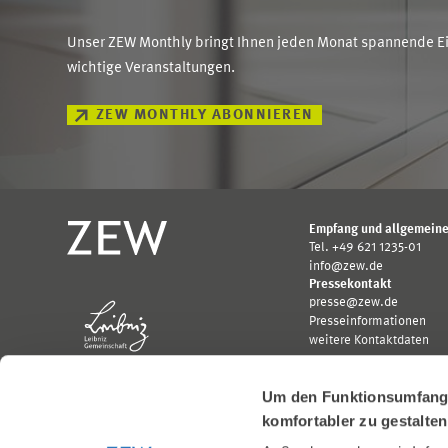
Unser ZEW Monthly bringt Ihnen jeden Monat spannende Ein
wichtige Veranstaltungen.
ZEW MONTHLY ABONNIEREN
Empfang und allgemeine
Tel. +49 621 1235-01
info@zew.de
Pressekontakt
presse@zew.de
Presseinformationen
weitere Kontaktdaten
Um den Funktionsumfang u
komfortabler zu gestalte