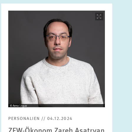
Bild
öffnet
in
vergrößerter
Ansicht
PERSONALIEN // 04.12.2024
ZEW-Ökonom Zareh Asatryan