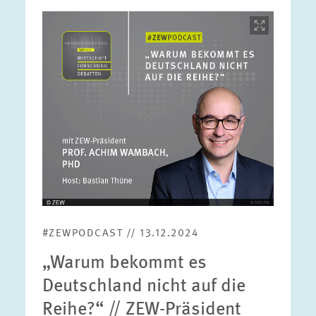
Bild
öffnet
in
vergrößerter
Ansicht
#ZEWPODCAST // 13.12.2024
„Warum bekommt es
Deutschland nicht auf die
Reihe?“ // ZEW-Präsident