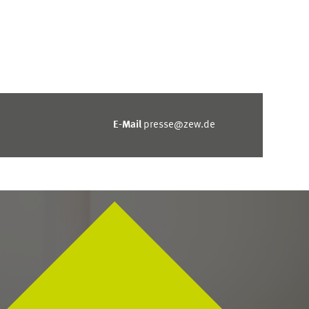
E-Mail
presse@zew.de