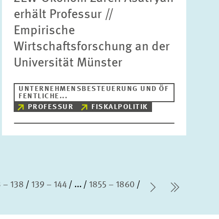
erhält Professur //
Empirische
Wirtschaftsforschung an der
Universität Münster
UNTERNEHMENSBESTEUERUNG UND ÖF
FENTLICHE...
PROFESSUR
FISKALPOLITIK
 – 138
139 – 144
...
1855 – 1860
Nächste Sei
letzte S