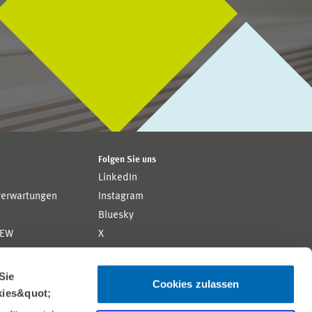
Folgen Sie uns
LinkedIn
rerwartungen
Instagram
Bluesky
ZEW
X
YouTube
ion
Flickr
Sie
Cookies zulassen
kies&quot;