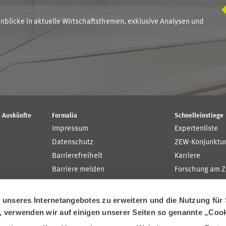
blicke in aktuelle Wirtschaftsthemen, exklusive Analysen und
 Auskünfte
Formalia
Schnelleinstiege
Impressum
Expertenliste
Datenschutz
ZEW-Konjunktu
Barrierefreiheit
Karriere
Barriere melden
Forschung am 
MaCCI
MannheimTaxat
nseres Internetangebotes zu erweitern und die Nutzung für 
n, verwenden wir auf einigen unserer Seiten so genannte „Coo