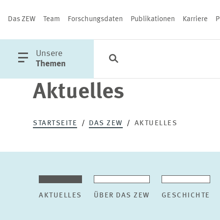
Das ZEW
Team
Forschungsdaten
Publikationen
Karriere
P
öffne
Unsere
Suche
Kategorien
Schließen
Hauptmenü
Themen
Aktuelles
PUBLIKATIONEN
STARTSEITE
DAS ZEW
AKTUELLES
AKTUELLES
ÜBER DAS ZEW
GESCHICHTE