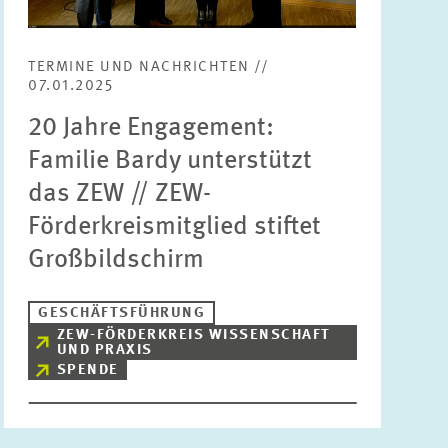
Bereiche
Bitte wählen
TERMINE UND NACHRICHTEN //
07.01.2025
20 Jahre Engagement:
Themen
Bitte wählen
Familie Bardy unterstützt
das ZEW // ZEW-
Schlagworte
Förderkreismitglied stiftet
Großbildschirm
ZURÜCKSETZEN
SUCHEN
GESCHÄFTSFÜHRUNG
ZEW-FÖRDERKREIS WISSENSCHAFT
UND PRAXIS
SPENDE