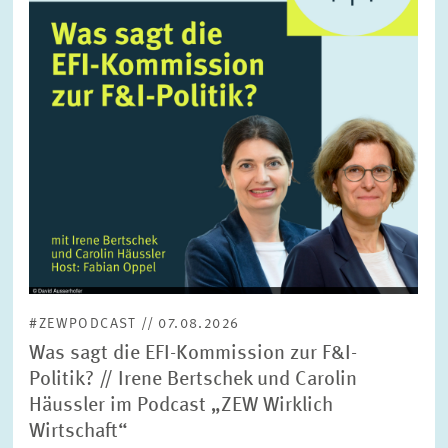
FORSCHUNG
SERVICE
Jahr
Bitte wählen Sie ein Jahr
GREMIEN
Monat
Bitte wählen Sie einen Monat
VERNETZUNG
Bereiche
Bitte wählen
HEINZ-KÖNIG-AWARD
#ZEWPODCAST // 07.08.2026
WISSENSCHAFTSPREIS
Themen
Was sagt die EFI-Kommission zur F&I-
Bitte wählen
Politik? // Irene Bertschek und Carolin
Häussler im Podcast „ZEW Wirklich
Wirtschaft“
Schlagworte