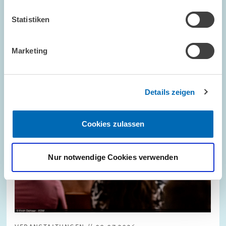
Statistiken
Bild
öffnet
in
vergrößerter
Marketing
Ansicht
Details zeigen
Cookies zulassen
Nur notwendige Cookies verwenden