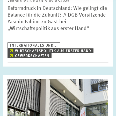
VERANSTALTUNGEN // 09.07.2026
Reformdruck in Deutschland: Wie gelingt die
Balance für die Zukunft? // DGB-Vorsitzende
Yasmin Fahimi zu Gast bei
„Wirtschaftspolitik aus erster Hand“
INTERNATIONALES UND...
WIRTSCHAFTSPOLITIK AUS ERSTER HAND
GEWERKSCHAFTEN
Bild
öffnet
in
vergrößerter
Ansicht