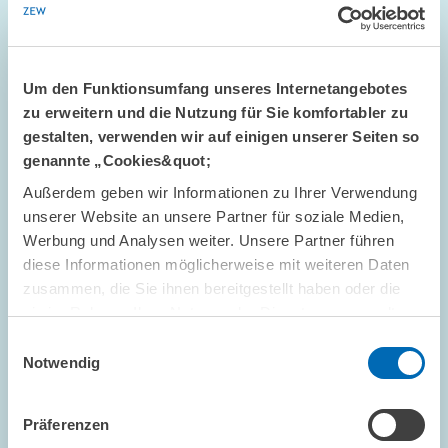
Um den Funktionsumfang unseres Internetangebotes
zu erweitern und die Nutzung für Sie komfortabler zu
gestalten, verwenden wir auf einigen unserer Seiten so
genannte „Cookies&quot;
Außerdem geben wir Informationen zu Ihrer Verwendung
STANDPUNKT // 16.07.2026
unserer Website an unsere Partner für soziale Medien,
Mehr Flexibilität ist nicht automatisch
Werbung und Analysen weiter. Unsere Partner führen
besser: Die ETS-Reform darf das Preissignal
diese Informationen möglicherweise mit weiteren Daten
nicht entkernen // Standpunkt von Sebastian
zusammen, die Sie ihnen bereitgestellt haben oder die
Rausch und Achim Wambach
sie im Rahmen Ihrer Nutzung der Dienste gesammelt
haben.
Einwilligungsauswahl
Notwendig
GESCHÄFTSFÜHRUNG
STANDPUNKT
KLIMAPOLITIK
Präferenzen