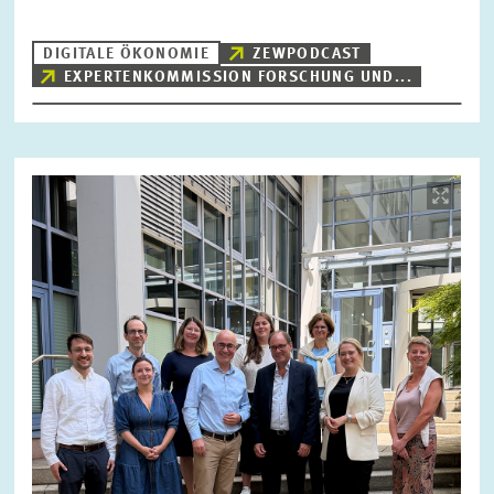
DIGITALE ÖKONOMIE
ZEWPODCAST
EXPERTENKOMMISSION FORSCHUNG UND...
ZURÜCKSETZEN
SUCHEN
Bild
öffnet
in
vergrößerter
Ansicht