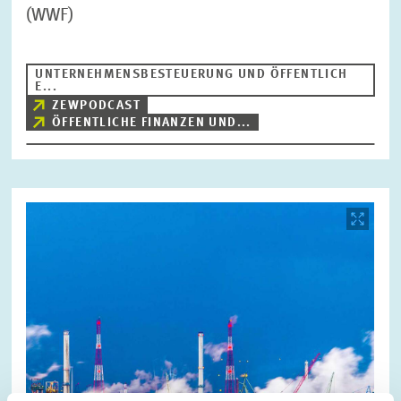
(WWF)
UNTERNEHMENSBESTEUERUNG UND ÖFFENTLICH
E...
ZEWPODCAST
ÖFFENTLICHE FINANZEN UND...
Bild
öffnet
in
vergrößerter
Ansicht