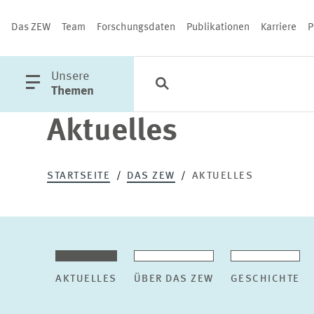
Das ZEW
Team
Forschungsdaten
Publikationen
Karriere
P
öffne
Unsere
Suche
Kategorien
Schließen
Hauptmenü
Themen
Aktuelles
PUBLIKATIONEN
STARTSEITE
DAS ZEW
AKTUELLES
AKTUELLES
ÜBER DAS ZEW
GESCHICHTE