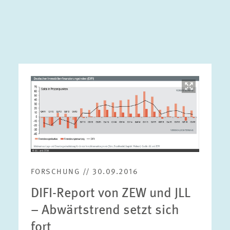
Bild
öffnet
in
vergrößerter
Ansicht
FORSCHUNG // 30.09.2016
DIFI-Report von ZEW und JLL
– Abwärtstrend setzt sich
fort