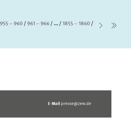
955 – 960
961 – 966
...
1855 – 1860
Nächste 
letzt
E-Mail
presse@zew.de