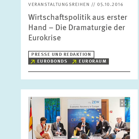
VERANSTALTUNGSREIHEN // 05.10.2016
Wirtschaftspolitik aus erster
Hand – Die Dramaturgie der
Eurokrise
PRESSE UND REDAKTION
EUROBONDS
EURORAUM
Bild
öffnet
in
vergrößerter
Ansicht