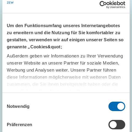
modernen Design und benutzerfreundlicherem Konzept online.
Besonderes Augenmerk galt dabei einer übersichtlichen
Darstellung der umfangreichen…
Um den Funktionsumfang unseres Internetangebotes
ZENTRALE DIENSTLEISTUNGEN
zu erweitern und die Nutzung für Sie komfortabler zu
gestalten, verwenden wir auf einigen unserer Seiten so
genannte „Cookies&quot;
Außerdem geben wir Informationen zu Ihrer Verwendung
Bild
unserer Website an unsere Partner für soziale Medien,
öffnet
Werbung und Analysen weiter. Unsere Partner führen
in
vergrößerter
diese Informationen möglicherweise mit weiteren Daten
Ansicht
zusammen, die Sie ihnen bereitgestellt haben oder die
sie im Rahmen Ihrer Nutzung der Dienste gesammelt
haben.
Einwilligungsauswahl
Notwendig
Präferenzen