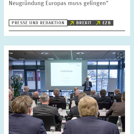
Neugründung Europas muss gelingen"
PRESSE UND REDAKTION
BREXIT
EZB
Bild
öffnet
in
vergrößerter
Ansicht