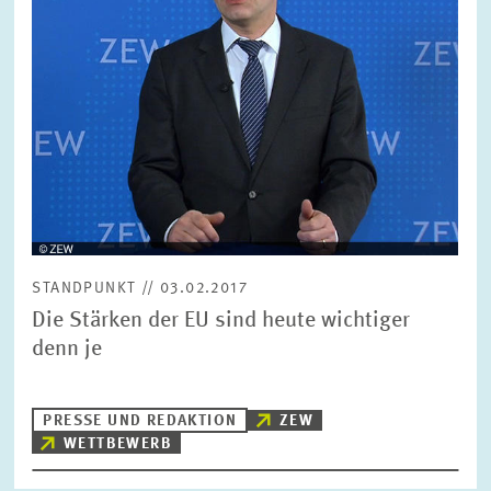
FORSCHUNG
SERVICE
Jahr
Bitte wählen Sie ein Jahr
GREMIEN
Monat
Bitte wählen Sie einen Monat
VERNETZUNG
Bereiche
STANDPUNKT // 03.02.2017
Bitte wählen
HEINZ-KÖNIG-AWARD
Die Stärken der EU sind heute wichtiger
denn je
WISSENSCHAFTSPREIS
Themen
Bitte wählen
PRESSE UND REDAKTION
ZEW
WETTBEWERB
Schlagworte