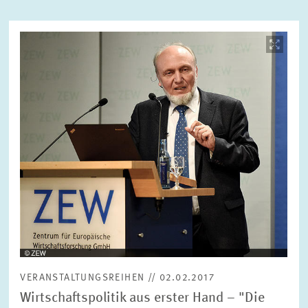
Bild
ZURÜCKSETZEN
SUCHEN
öffnet
in
vergrößerter
Ansicht
VERANSTALTUNGSREIHEN // 02.02.2017
Wirtschaftspolitik aus erster Hand – "Die