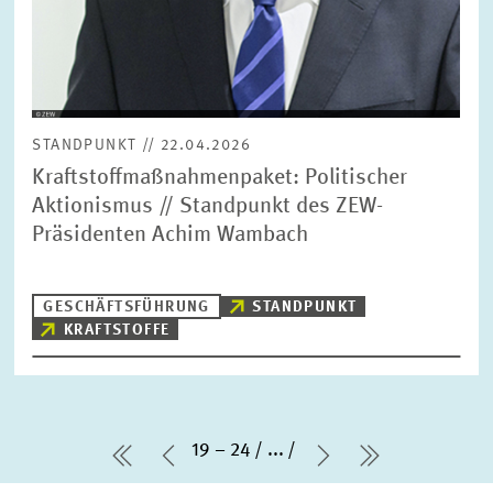
STANDPUNKT // 22.04.2026
Kraftstoffmaßnahmenpaket: Politischer
Aktionismus // Standpunkt des ZEW-
Präsidenten Achim Wambach
GESCHÄFTSFÜHRUNG
STANDPUNKT
KRAFTSTOFFE
19 – 24
...
erste Seite
Vorherige Seite
Nächste Seite
letzte Seit