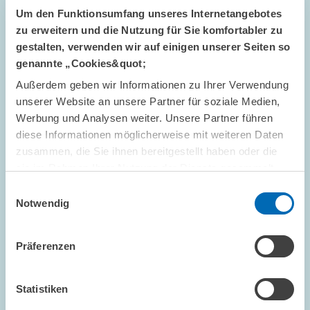
Um den Funktionsumfang unseres Internetangebotes
zu erweitern und die Nutzung für Sie komfortabler zu
gestalten, verwenden wir auf einigen unserer Seiten so
genannte „Cookies&quot;
Außerdem geben wir Informationen zu Ihrer Verwendung
#ZEWPODCAST // 06.05.2026
unserer Website an unsere Partner für soziale Medien,
Warum steigen die Inflationserwartungen? //
Werbung und Analysen weiter. Unsere Partner führen
ZEW-Podcast „Wirklich Wirtschaft“ mit Dr.
diese Informationen möglicherweise mit weiteren Daten
Lora Pavlova
zusammen, die Sie ihnen bereitgestellt haben oder die
sie im Rahmen Ihrer Nutzung der Dienste gesammelt
haben.
Einwilligungsauswahl
ALTERSVORSORGE UND NACHHALTIGE...
Notwendig
ZEWPODCAST
INFLATION
Präferenzen
Bild
öffnet
Statistiken
in