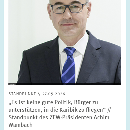
FORSCHUNG
SERVICE
Jahr
Bitte wählen Sie ein Jahr
GREMIEN
Monat
Bitte wählen Sie einen Monat
VERNETZUNG
Bereiche
Bitte wählen
HEINZ-KÖNIG-AWARD
STANDPUNKT // 27.05.2026
WISSENSCHAFTSPREIS
Themen
„Es ist keine gute Politik, Bürger zu
Bitte wählen
unterstützen, in die Karibik zu fliegen“ //
Standpunkt des ZEW-Präsidenten Achim
Wambach
Schlagworte