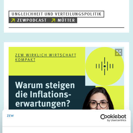
UNGLEICHHEIT UND VERTEILUNGSPOLITIK
ZEWPODCAST
MÜTTER
Bild
öffnet
in
vergrößerter
Ansicht