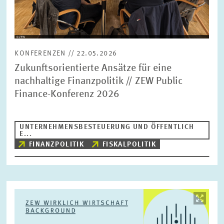
KONFERENZEN // 22.05.2026
Zukunftsorientierte Ansätze für eine
nachhaltige Finanzpolitik // ZEW Public
Finance-Konferenz 2026
UNTERNEHMENSBESTEUERUNG UND ÖFFENTLICH
E...
FINANZPOLITIK
FISKALPOLITIK
Bild
öffnet
in
vergrößerter