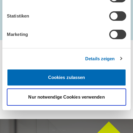
Statistiken
...
1825 – 1830
Marketing
erste Seite
Vorherige Seite
Nächste Seit
letzte Se
Details zeigen
Cookies zulassen
Wenden Sie sich für Anfragen bitte an
Nur notwendige Cookies verwenden
E-Mail
presse@zew.de