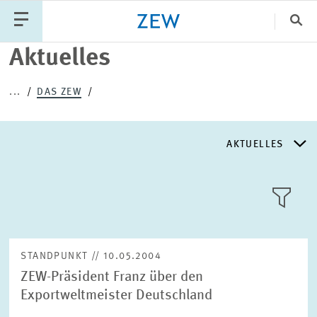
Sch
Aktuelles
Katego
...
DAS ZEW
PUBLIKATIONEN
PROJEKTE
TEAM
AKTUELLES
VERANSTALTUNGEN
AKTUELLES
AKTUELLES
LLL:LIST
ÜBER DAS ZEW
STANDPUNKT // 10.05.2004
ZEW-Präsident Franz über den
GESCHICHTE
Exportweltmeister Deutschland
Text