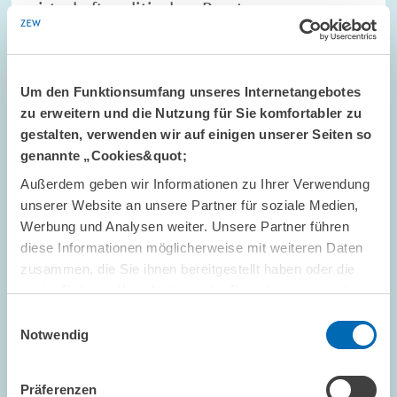
wirtschaftspolitischen Beratung
Der Beitrag ist in der März-Ausgabe der ZEWnews erschienen.
Um den Funktionsumfang unseres Internetangebotes
PRESSE UND REDAKTION
ZEW-PRÄSIDENT
zu erweitern und die Nutzung für Sie komfortabler zu
WIRTSCHAFTSPOLITIK
gestalten, verwenden wir auf einigen unserer Seiten so
genannte „Cookies&quot;
Außerdem geben wir Informationen zu Ihrer Verwendung
unserer Website an unsere Partner für soziale Medien,
FORSCHUNG // 18.02.2004
Werbung und Analysen weiter. Unsere Partner führen
Steuerstandort Deutschland: Einzelne
diese Informationen möglicherweise mit weiteren Daten
Fortschritte - aber keine durchgreifende
zusammen, die Sie ihnen bereitgestellt haben oder die
Entlastung für Unternehmen
sie im Rahmen Ihrer Nutzung der Dienste gesammelt
haben.
Trotz der Reduktion des Körperschaftsteuersatzes sinkt die
Einwilligungsauswahl
Unternehmenssteuerbelastung am Standort Deutschland in
Notwendig
diesem Jahr nur geringfügig. Bei der Steuerbelastung auf den
Einsatz hoch qualifizierter…
Präferenzen