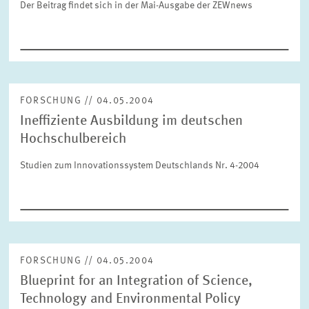
Der Beitrag findet sich in der Mai-Ausgabe der ZEWnews
FORSCHUNG
SERVICE
Jahr
Bitte wählen Sie ein Jahr
FORSCHUNG // 04.05.2004
GREMIEN
Monat
Ineffiziente Ausbildung im deutschen
Bitte wählen Sie einen Monat
Hochschulbereich
VERNETZUNG
Studien zum Innovationssystem Deutschlands Nr. 4-2004
Bereiche
Bitte wählen
HEINZ-KÖNIG-AWARD
WISSENSCHAFTSPREIS
Themen
Bitte wählen
FORSCHUNG // 04.05.2004
Blueprint for an Integration of Science,
Technology and Environmental Policy
Schlagworte