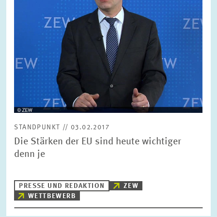
FORSCHUNG
SERVICE
Jahr
Bitte wählen Sie ein Jahr
GREMIEN
Monat
Bitte wählen Sie einen Monat
VERNETZUNG
Bereiche
STANDPUNKT // 03.02.2017
Bitte wählen
HEINZ-KÖNIG-AWARD
Die Stärken der EU sind heute wichtiger
denn je
WISSENSCHAFTSPREIS
Themen
Bitte wählen
PRESSE UND REDAKTION
ZEW
WETTBEWERB
Schlagworte