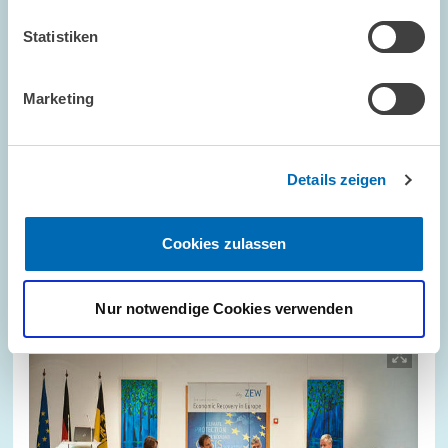
Statistiken
Marketing
GÄSTE AM ZEW // 01.02.2017
Studierende informieren sich über berufliche
Perspektiven am ZEW
Details zeigen
ZENTRALE DIENSTLEISTUNGEN
HOCHSCHULEN
Cookies zulassen
STUDIERENDE
Nur notwendige Cookies verwenden
Bild
öffnet
in
vergrößerter
Ansicht