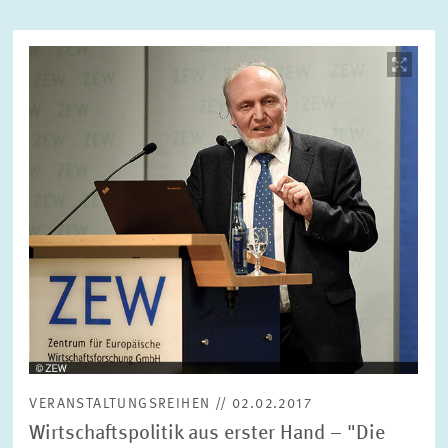
Bild
ZURÜCKSETZEN
SUCHEN
öffnet
in
vergrößerter
Ansicht
VERANSTALTUNGSREIHEN // 02.02.2017
Wirtschaftspolitik aus erster Hand – "Die