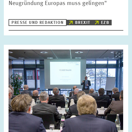
Neugründung Europas muss gelingen"
PRESSE UND REDAKTION
BREXIT
EZB
Bild
öffnet
in
vergrößerter
Ansicht