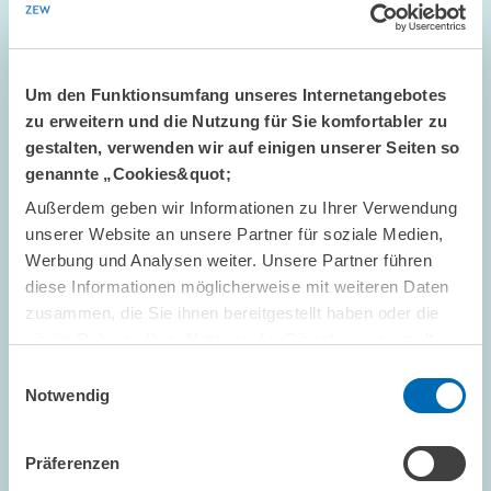
modernen Design und benutzerfreundlicherem Konzept online.
Besonderes Augenmerk galt dabei einer übersichtlichen
Darstellung der umfangreichen…
Um den Funktionsumfang unseres Internetangebotes
ZENTRALE DIENSTLEISTUNGEN
zu erweitern und die Nutzung für Sie komfortabler zu
gestalten, verwenden wir auf einigen unserer Seiten so
genannte „Cookies&quot;
Außerdem geben wir Informationen zu Ihrer Verwendung
Bild
unserer Website an unsere Partner für soziale Medien,
öffnet
Werbung und Analysen weiter. Unsere Partner führen
in
vergrößerter
diese Informationen möglicherweise mit weiteren Daten
Ansicht
zusammen, die Sie ihnen bereitgestellt haben oder die
sie im Rahmen Ihrer Nutzung der Dienste gesammelt
haben.
Einwilligungsauswahl
Notwendig
Präferenzen