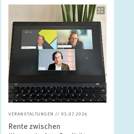
Bild
öffnet
in
vergrößerter
Ansicht
VERANSTALTUNGEN // 03.07.2026
Rente zwischen