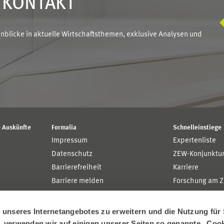
N KONTAKT
blicke in aktuelle Wirtschaftsthemen, exklusive Analysen und
 Auskünfte
Formalia
Schnelleinstiege
Impressum
Expertenliste
Datenschutz
ZEW-Konjunktu
Barrierefreiheit
Karriere
Barriere melden
Forschung am 
MaCCI
MannheimTaxat
nseres Internetangebotes zu erweitern und die Nutzung für 
n, verwenden wir auf einigen unserer Seiten so genannte „Coo