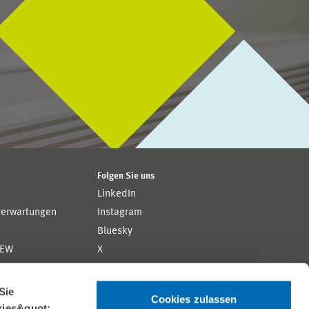
Folgen Sie uns
LinkedIn
rerwartungen
Instagram
Bluesky
ZEW
X
YouTube
ion
Flickr
Sie
Cookies zulassen
kies&quot;