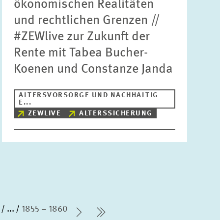
ökonomischen Realitäten
und rechtlichen Grenzen //
#ZEWlive zur Zukunft der
Rente mit Tabea Bucher-
Koenen und Constanze Janda
ALTERSVORSORGE UND NACHHALTIG
E...
ZEWLIVE
ALTERSSICHERUNG
...
1855 – 1860
Nächste Seite
letzte Seite