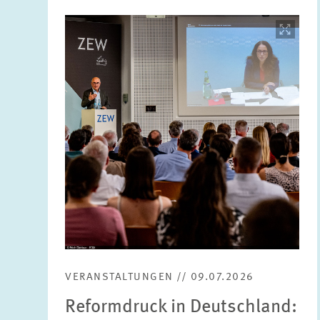
Bild
öffnet
in
vergrößerter
Ansicht
VERANSTALTUNGEN // 09.07.2026
Reformdruck in Deutschland: