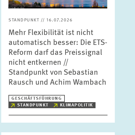
Bereiche
Bitte wählen
STANDPUNKT // 16.07.2026
Mehr Flexibilität ist nicht
Themen
automatisch besser: Die ETS-
Bitte wählen
Reform darf das Preissignal
nicht entkernen //
Schlagworte
Standpunkt von Sebastian
Rausch und Achim Wambach
ZURÜCKSETZEN
SUCHEN
GESCHÄFTSFÜHRUNG
STANDPUNKT
KLIMAPOLITIK