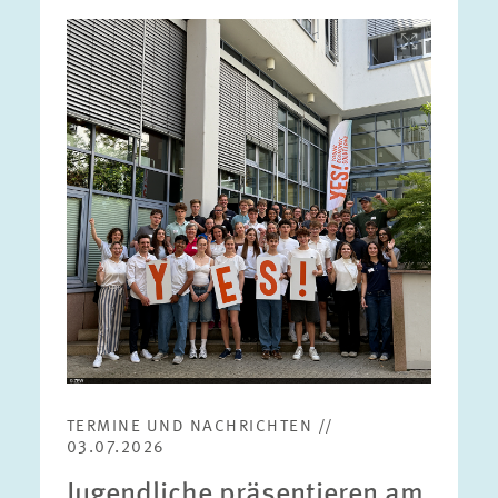
Bild
öffnet
in
vergrößerter
Ansicht
TERMINE UND NACHRICHTEN //
03.07.2026
Jugendliche präsentieren am