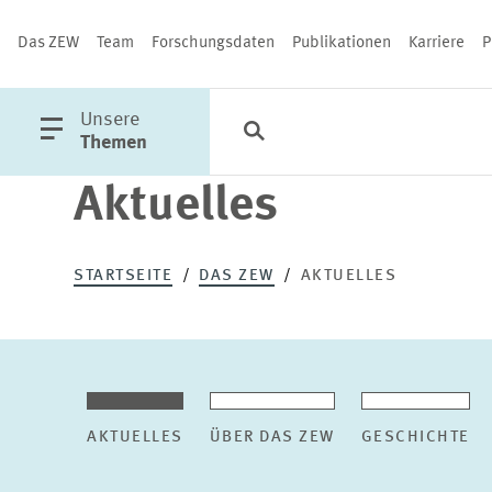
Das ZEW
Team
Forschungsdaten
Publikationen
Karriere
P
öffne
Unsere
Suche
Kategorien
Schließen
Hauptmenü
Themen
Aktuelles
PUBLIKATIONEN
STARTSEITE
DAS ZEW
AKTUELLES
AKTUELLES
ÜBER DAS ZEW
GESCHICHTE