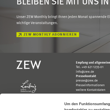
BLEIBEN SIE MIT UNS I
Unser ZEW Monthly bringt Ihnen jeden Monat spannende Ein
wichtige Veranstaltungen.
ZEW MONTHLY ABONNIEREN
Empfang und allgemeine
Tel. +49 621 1235-01
info@zew.de
Pressekontakt
presse@zew.de
Presseinformationen
weitere Kontaktdaten
Um den Funktionsumfang u
komfortabler zu gestalte