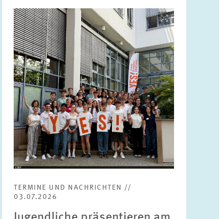
Bild
öffnet
in
vergrößerter
Ansicht
TERMINE UND NACHRICHTEN //
03.07.2026
Jugendliche präsentieren am