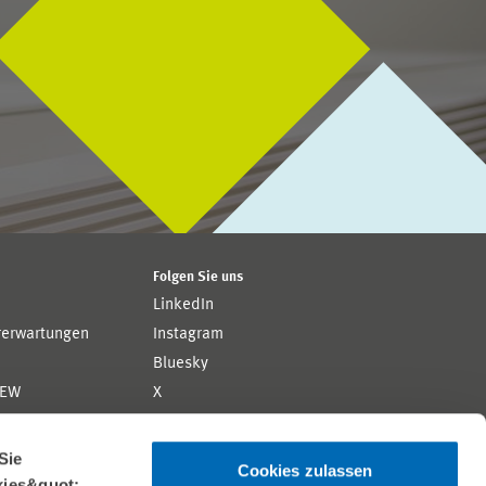
Folgen Sie uns
LinkedIn
rerwartungen
Instagram
Bluesky
ZEW
X
YouTube
ion
Flickr
Sie
Cookies zulassen
kies&quot;