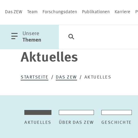
Das ZEW
Team
Forschungsdaten
Publikationen
Karriere
P
öffne
Unsere
Suche
Kategorien
Schließen
Hauptmenü
Themen
Aktuelles
PUBLIKATIONEN
STARTSEITE
DAS ZEW
AKTUELLES
AKTUELLES
ÜBER DAS ZEW
GESCHICHTE