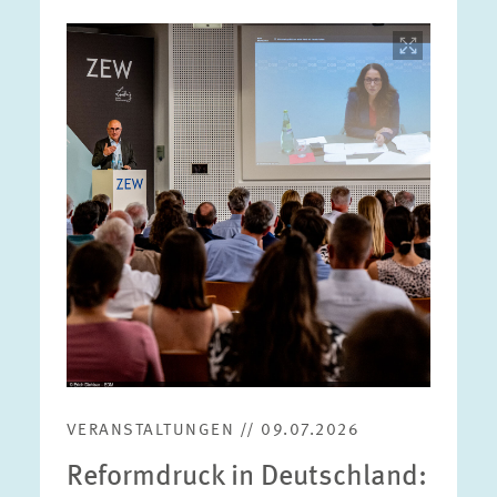
Bild
öffnet
in
vergrößerter
Ansicht
VERANSTALTUNGEN // 09.07.2026
Reformdruck in Deutschland: