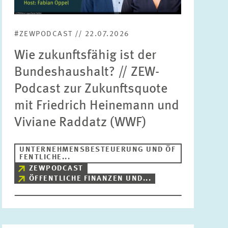
Bereiche
Bitte wählen
#ZEWPODCAST // 22.07.2026
Wie zukunftsfähig ist der
Themen
Bundeshaushalt? // ZEW-
Bitte wählen
Podcast zur Zukunftsquote
mit Friedrich Heinemann und
Schlagworte
Viviane Raddatz (WWF)
UNTERNEHMENSBESTEUERUNG UND ÖF
ZURÜCKSETZEN
SUCHEN
FENTLICHE...
ZEWPODCAST
ÖFFENTLICHE FINANZEN UND...