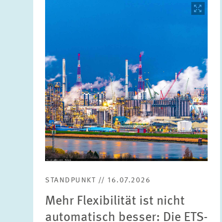
Bild
öffnet
in
vergrößerter
Ansicht
STANDPUNKT // 16.07.2026
Mehr Flexibilität ist nicht
automatisch besser: Die ETS-