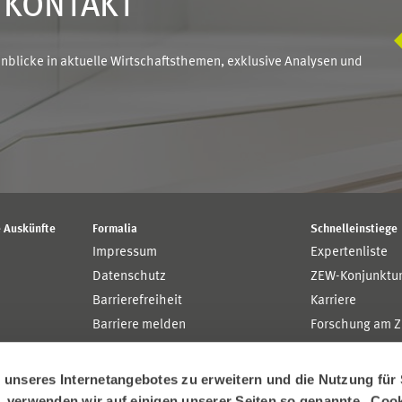
N KONTAKT
blicke in aktuelle Wirtschaftsthemen, exklusive Analysen und
 Auskünfte
Formalia
Schnelleinstiege
Impressum
Expertenliste
Datenschutz
ZEW-Konjunktu
Barrierefreiheit
Karriere
Barriere melden
Forschung am 
MaCCI
MannheimTaxat
nseres Internetangebotes zu erweitern und die Nutzung für 
n, verwenden wir auf einigen unserer Seiten so genannte „Coo