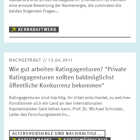
Kassandra eine schlechte Ratgeberin. Erforderlich ist vielmehr
FORSCHUNG
eine erneute Bewertung der Atomenergie, die zumindest die
beiden folgenden Fragen…
SERVICE
Jahr
KERNKRAFTWERK
Bitte wählen Sie ein Jahr
GREMIEN
Monat
Bitte wählen Sie einen Monat
NACHGEFRAGT // 13.04.2011
VERNETZUNG
Wie gut arbeiten Ratingagenturen? "Private
Ratingagenturen sollten baldmöglichst
Bereiche
öffentliche Konkurrenz bekommen"
Bitte wählen
HEINZ-KÖNIG-AWARD
Ratingagenturen sind mächtig. Ihr Urteil entscheidet, zu welchen
Konditionen sich ein Land an den internationalen
WISSENSCHAFTSPREIS
Themen
Kapitalmärkten Geld leihen kann. Prof. Dr. Michael Schröder,
Bitte wählen
Leiter des Forschungsbereichs…
ALTERSVORSORGE UND NACHHALTIGE...
Schlagworte