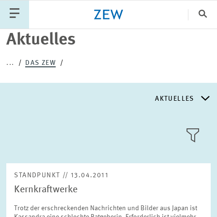
Sch
Aktuelles
Katego
...
DAS ZEW
PUBLIKATIONEN
PROJEKTE
TEAM
AKTUELLES
VERANSTALTUNGEN
AKTUELLES
AKTUELLES
LLL:LIST
ÜBER DAS ZEW
STANDPUNKT // 13.04.2011
Kernkraftwerke
GESCHICHTE
Text
Trotz der erschreckenden Nachrichten und Bilder aus Japan ist