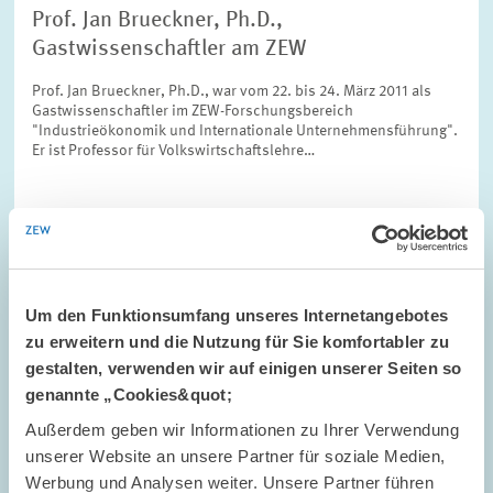
Prof. Jan Brueckner, Ph.D.,
Gastwissenschaftler am ZEW
Prof. Jan Brueckner, Ph.D., war vom 22. bis 24. März 2011 als
Gastwissenschaftler im ZEW-Forschungsbereich
"Industrieökonomik und Internationale Unternehmensführung".
Er ist Professor für Volkswirtschaftslehre…
TERMINE UND NACHRICHTEN // 24.03.2011
Um den Funktionsumfang unseres Internetangebotes
Dr. Ricardo A. Daziano Gastwissenschaftler
zu erweitern und die Nutzung für Sie komfortabler zu
am ZEW
gestalten, verwenden wir auf einigen unserer Seiten so
genannte „Cookies&quot;
Dr. Ricardo A. Daziano ist vom 6. Juni bis 15. Juli 2011 als
Gastwissenschaftler im ZEW-Forschungsbereich "Umwelt- und
Außerdem geben wir Informationen zu Ihrer Verwendung
Ressourcenökonomik, Umweltmanagement" tätig. Dr. Daziano
unserer Website an unsere Partner für soziale Medien,
ist Assistant Professor an der…
Werbung und Analysen weiter. Unsere Partner führen