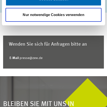
...
1513 – 1518
...
erste Seite
Vorherige Seite
Nächste Sei
letzte S
Nur notwendige Cookies verwenden
Wenden Sie sich für Anfragen bitte an
E-Mail
presse@zew.de
BLEIBEN SIE MIT UNS IN