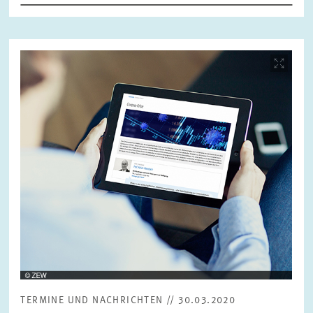
ZURÜCKSETZEN
SUCHEN
Bild
öffnet
in
vergrößerter
Ansicht
TERMINE UND NACHRICHTEN // 30.03.2020