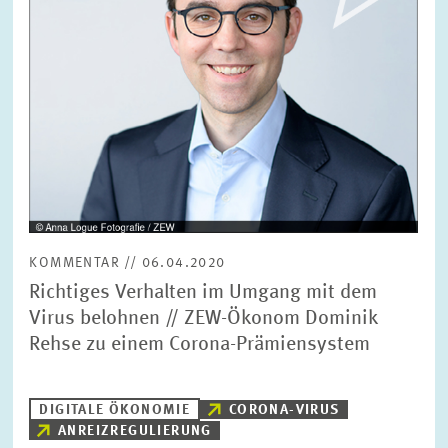
FORSCHUNG
SERVICE
Jahr
Bitte wählen Sie ein Jahr
GREMIEN
Monat
Bitte wählen Sie einen Monat
VERNETZUNG
Bereiche
KOMMENTAR // 06.04.2020
Bitte wählen
HEINZ-KÖNIG-AWARD
Richtiges Verhalten im Umgang mit dem
Virus belohnen // ZEW-Ökonom Dominik
Rehse zu einem Corona-Prämiensystem
WISSENSCHAFTSPREIS
Themen
Bitte wählen
DIGITALE ÖKONOMIE
CORONA-VIRUS
ANREIZREGULIERUNG
Schlagworte