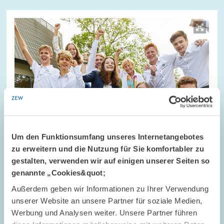
Bild
öffnet
in
vergrößerter
Ansicht
Um den Funktionsumfang unseres Internetangebotes
zu erweitern und die Nutzung für Sie komfortabler zu
gestalten, verwenden wir auf einigen unserer Seiten so
genannte „Cookies&quot;
Außerdem geben wir Informationen zu Ihrer Verwendung
TERMINE UND NACHRICHTEN // 20.03.2020
unserer Website an unsere Partner für soziale Medien,
Startschuss für neue Runde im YES!-
Werbung und Analysen weiter. Unsere Partner führen