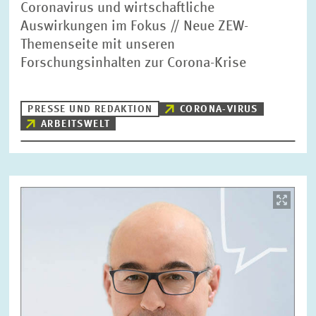
Coronavirus und wirtschaftliche
Auswirkungen im Fokus // Neue ZEW-
Themenseite mit unseren
Forschungsinhalten zur Corona-Krise
PRESSE UND REDAKTION
CORONA-VIRUS
ARBEITSWELT
Bild
öffnet
in
vergrößerter
Ansicht