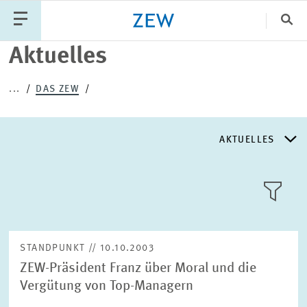
Sch
Aktuelles
Katego
...
DAS ZEW
PUBLIKATIONEN
PROJEKTE
TEAM
AKTUELLES
VERANSTALTUNGEN
AKTUELLES
AKTUELLES
LLL:LIST
ÜBER DAS ZEW
STANDPUNKT // 10.10.2003
ZEW-Präsident Franz über Moral und die
GESCHICHTE
Vergütung von Top-Managern
Text