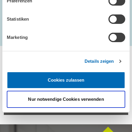
Präferenzen
Statistiken
Marketing
...
1837 – 1842
erste Seite
Vorherige Seite
Nächste Seit
letzte Se
Details zeigen
Cookies zulassen
Wenden Sie sich für Anfragen bitte an
Nur notwendige Cookies verwenden
E-Mail
presse@zew.de