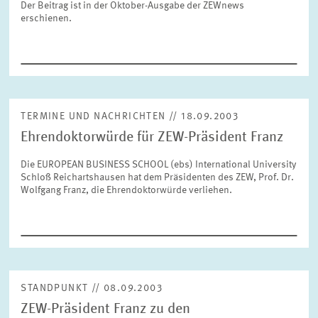
Der Beitrag ist in der Oktober-Ausgabe der ZEWnews
FORSCHUNG
erschienen.
SERVICE
Jahr
Bitte wählen Sie ein Jahr
GREMIEN
TERMINE UND NACHRICHTEN // 18.09.2003
Monat
Bitte wählen Sie einen Monat
Ehrendoktorwürde für ZEW-Präsident Franz
VERNETZUNG
Die EUROPEAN BUSINESS SCHOOL (ebs) International University
Schloß Reichartshausen hat dem Präsidenten des ZEW, Prof. Dr.
Bereiche
Wolfgang Franz, die Ehrendoktorwürde verliehen.
Bitte wählen
HEINZ-KÖNIG-AWARD
WISSENSCHAFTSPREIS
Themen
Bitte wählen
STANDPUNKT // 08.09.2003
Schlagworte
ZEW-Präsident Franz zu den