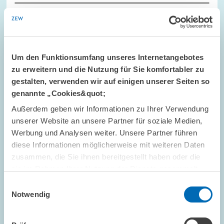
STANDPUNKT // 10.07.2003
ZEW-Präsident Franz zu
Um den Funktionsumfang unseres Internetangebotes
Wirtschaftsprognosen
zu erweitern und die Nutzung für Sie komfortabler zu
gestalten, verwenden wir auf einigen unserer Seiten so
Der Beitrag ist in den ZEWnews Juli/August 2003 erschienen.
genannte „Cookies&quot;
Außerdem geben wir Informationen zu Ihrer Verwendung
WIRTSCHAFTSPROGNOSE
ZEW-PRÄSIDENT
unserer Website an unsere Partner für soziale Medien,
Werbung und Analysen weiter. Unsere Partner führen
diese Informationen möglicherweise mit weiteren Daten
zusammen, die Sie ihnen bereitgestellt haben oder die
STANDPUNKT // 09.06.2003
sie im Rahmen Ihrer Nutzung der Dienste gesammelt
ZEW-Präsident Franz zu Steuererhöhungen
haben.
Einwilligungsauswahl
insbesondere für Raucher
Notwendig
Der Beitrag ist in den ZEWnews Juni 2003 erschienen.