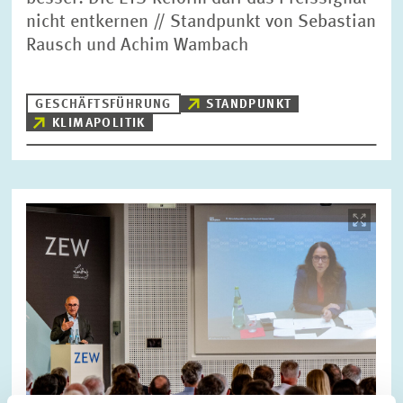
nicht entkernen // Standpunkt von Sebastian
Rausch und Achim Wambach
GESCHÄFTSFÜHRUNG
STANDPUNKT
KLIMAPOLITIK
Bild
öffnet
in
vergrößerter
Ansicht