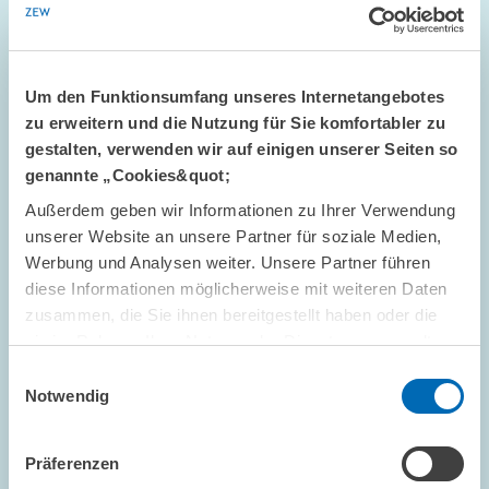
Um den Funktionsumfang unseres Internetangebotes
zu erweitern und die Nutzung für Sie komfortabler zu
gestalten, verwenden wir auf einigen unserer Seiten so
genannte „Cookies&quot;
Außerdem geben wir Informationen zu Ihrer Verwendung
VERANSTALTUNGEN // 09.07.2026
unserer Website an unsere Partner für soziale Medien,
Reformdruck in Deutschland: Wie gelingt die
Werbung und Analysen weiter. Unsere Partner führen
Balance für die Zukunft? // DGB-Vorsitzende
diese Informationen möglicherweise mit weiteren Daten
Yasmin Fahimi zu Gast bei
zusammen, die Sie ihnen bereitgestellt haben oder die
„Wirtschaftspolitik aus erster Hand“
sie im Rahmen Ihrer Nutzung der Dienste gesammelt
haben.
Einwilligungsauswahl
Notwendig
INTERNATIONALES UND...
WIRTSCHAFTSPOLITIK AUS ERSTER HAND
GEWERKSCHAFTEN
Präferenzen