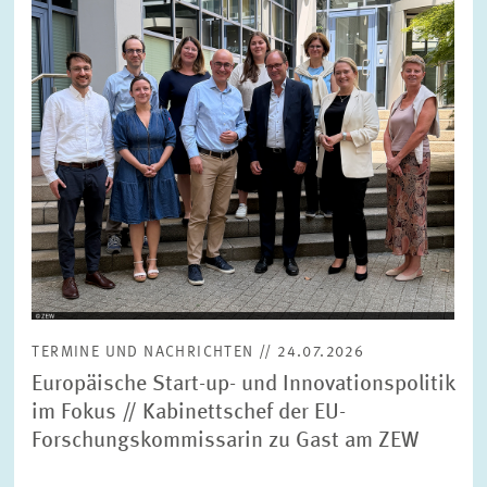
FORSCHUNG
SERVICE
Jahr
Bitte wählen Sie ein Jahr
GREMIEN
Monat
Bitte wählen Sie einen Monat
VERNETZUNG
Bereiche
Bitte wählen
HEINZ-KÖNIG-AWARD
TERMINE UND NACHRICHTEN // 24.07.2026
WISSENSCHAFTSPREIS
Themen
Europäische Start-up- und Innovationspolitik
Bitte wählen
im Fokus // Kabinettschef der EU-
Forschungskommissarin zu Gast am ZEW
Schlagworte