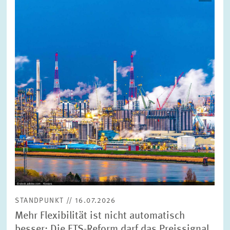
in
vergrößerter
Ansicht
STANDPUNKT // 16.07.2026
Mehr Flexibilität ist nicht automatisch
besser: Die ETS-Reform darf das Preissignal