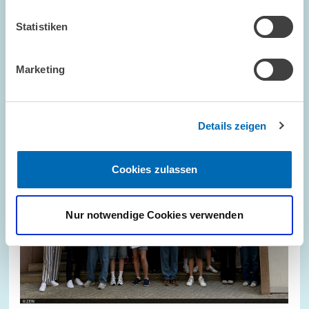
Statistiken
Bild
öffnet
in
Marketing
vergrößerter
Ansicht
Details zeigen
Cookies zulassen
Nur notwendige Cookies verwenden