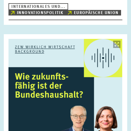
INTERNATIONALES UND...
INNOVATIONSPOLITIK
EUROPÄISCHE UNION
ZURÜCKSETZEN
SUCHEN
Bild
öffnet
in
vergrößerter
Ansicht