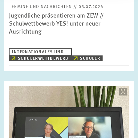
TERMINE UND NACHRICHTEN // 03.07.2026
Jugendliche präsentieren am ZEW //
Schulwettbewerb YES! unter neuer
Ausrichtung
INTERNATIONALES UND...
SCHÜLERWETTBEWERB
SCHÜLER
Bild
öffnet
in
vergrößerter
Ansicht