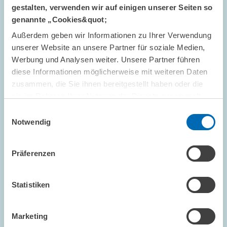
gestalten, verwenden wir auf einigen unserer Seiten so
TERMINE UND NACHRICHTEN // 30.01.2025
genannte „Cookies&quot;
Wissenschaftspreis „Zukunft der
Außerdem geben wir Informationen zu Ihrer Verwendung
Arbeitswelt“ vergeben // Volksbank Kurpfalz
unserer Website an unsere Partner für soziale Medien,
Stiftung und ZEW Mannheim würdigen
Werbung und Analysen weiter. Unsere Partner führen
Nachwuchswissenschaftlerinnen
diese Informationen möglicherweise mit weiteren Daten
zusammen, die Sie ihnen bereitgestellt haben oder die
sie im Rahmen Ihrer Nutzung der Dienste gesammelt
ARBEITSMÄRKTE UND SOZIALVERSICHERUNGEN
haben.
WISSENSCHAFTSPREIS
ARBEITSMARKT
Einwilligungsauswahl
Notwendig
Präferenzen
Bild
öffnet
in
Statistiken
vergrößerter
Ansicht
Marketing