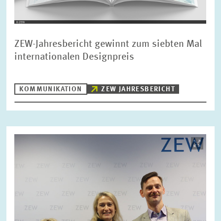
ZEW-Jahresbericht gewinnt zum siebten Mal
internationalen Designpreis
KOMMUNIKATION
ZEW JAHRESBERICHT
Bild
öffnet
in
vergrößerter
Ansicht