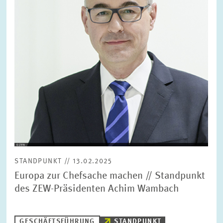
FORSCHUNG
SERVICE
Jahr
Bitte wählen Sie ein Jahr
GREMIEN
Monat
Bitte wählen Sie einen Monat
VERNETZUNG
Bereiche
Bitte wählen
HEINZ-KÖNIG-AWARD
STANDPUNKT // 13.02.2025
WISSENSCHAFTSPREIS
Themen
Europa zur Chefsache machen // Standpunkt
Bitte wählen
des ZEW-Präsidenten Achim Wambach
Schlagworte
GESCHÄFTSFÜHRUNG
STANDPUNKT