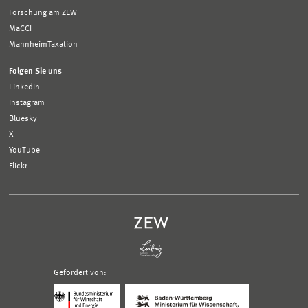
Forschung am ZEW
MaCCI
MannheimTaxation
Folgen Sie uns
LinkedIn
Instagram
Bluesky
X
YouTube
Flickr
Gefördert von:
Logo
Logo
Bundesministerium
Ministerium