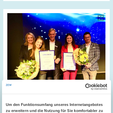
Bild
öffnet
in
vergrößerter
Ansicht
Um den Funktionsumfang unseres Internetangebotes
zu erweitern und die Nutzung für Sie komfortabler zu