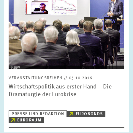
FORSCHUNG
SERVICE
Jahr
Bitte wählen Sie ein Jahr
GREMIEN
Monat
Bitte wählen Sie einen Monat
VERNETZUNG
Bereiche
VERANSTALTUNGSREIHEN // 05.10.2016
Bitte wählen
HEINZ-KÖNIG-AWARD
Wirtschaftspolitik aus erster Hand – Die
Dramaturgie der Eurokrise
WISSENSCHAFTSPREIS
Themen
Bitte wählen
PRESSE UND REDAKTION
EUROBONDS
EURORAUM
Schlagworte