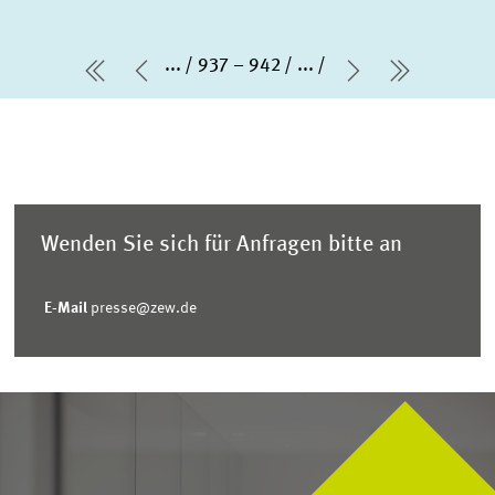
...
937 – 942
...
erste Seite
Vorherige Seite
Nächste Sei
letzte Se
Wenden Sie sich für Anfragen bitte an
E-Mail
presse@zew.de