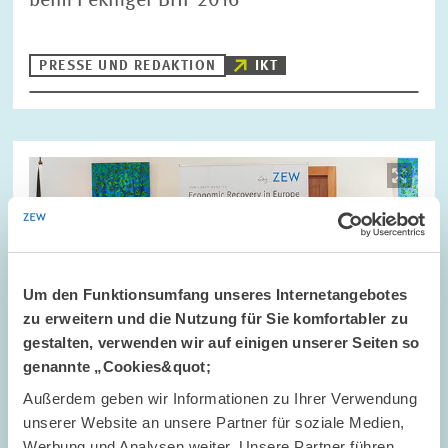
beim Pekinger BHF 2016
PRESSE UND REDAKTION
IKT
Bild
öffnet
in
vergrößerter
Ansicht
Um den Funktionsumfang unseres Internetangebotes
zu erweitern und die Nutzung für Sie komfortabler zu
gestalten, verwenden wir auf einigen unserer Seiten so
genannte „Cookies&quot;
Außerdem geben wir Informationen zu Ihrer Verwendung
unserer Website an unsere Partner für soziale Medien,
Werbung und Analysen weiter. Unsere Partner führen