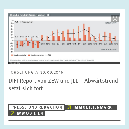
Bild
ZURÜCKSETZEN
SUCHEN
öffnet
in
vergrößerter
Ansicht
FORSCHUNG // 30.09.2016
DIFI-Report von ZEW und JLL – Abwärtstrend
setzt sich fort
PRESSE UND REDAKTION
IMMOBILIENMARKT
IMMOBILIEN