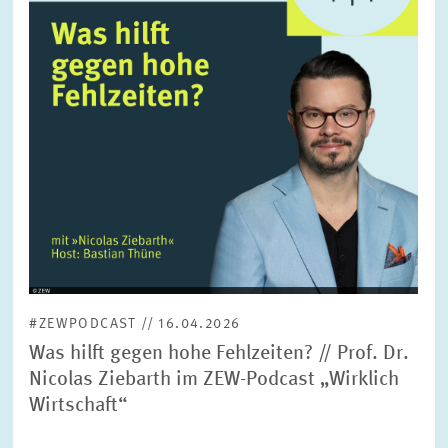
FORSCHUNG
SERVICE
Jahr
Bitte wählen Sie ein Jahr
GREMIEN
Monat
Bitte wählen Sie einen Monat
VERNETZUNG
Bereiche
Bitte wählen
HEINZ-KÖNIG-AWARD
#ZEWPODCAST // 16.04.2026
WISSENSCHAFTSPREIS
Themen
Was hilft gegen hohe Fehlzeiten? // Prof. Dr.
Bitte wählen
Nicolas Ziebarth im ZEW-Podcast „Wirklich
Wirtschaft“
Schlagworte