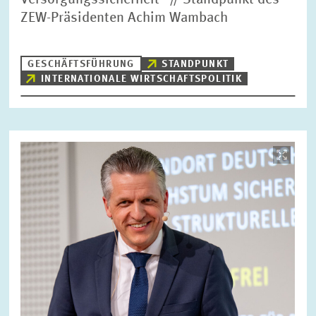
Versorgungssicherheit“ // Standpunkt des
ZEW-Präsidenten Achim Wambach
GESCHÄFTSFÜHRUNG
STANDPUNKT
INTERNATIONALE WIRTSCHAFTSPOLITIK
Bild
öffnet
in
vergrößerter
Ansicht