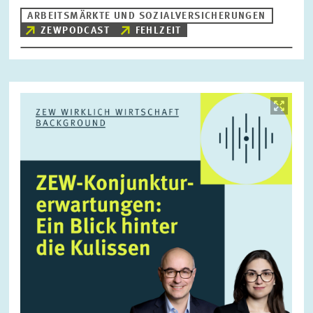
ARBEITSMÄRKTE UND SOZIALVERSICHERUNGEN
ZEWPODCAST
FEHLZEIT
ZURÜCKSETZEN
SUCHEN
Bild
öffnet
in
vergrößerter
Ansicht