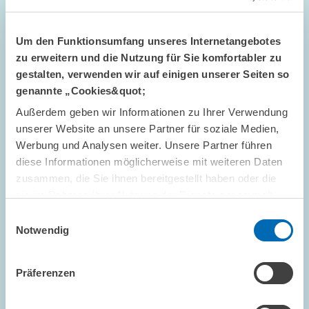
Um den Funktionsumfang unseres Internetangebotes
zu erweitern und die Nutzung für Sie komfortabler zu
gestalten, verwenden wir auf einigen unserer Seiten so
genannte „Cookies&quot;
Außerdem geben wir Informationen zu Ihrer Verwendung
#ZEWPODCAST // 02.04.2026
unserer Website an unsere Partner für soziale Medien,
Ist Deutschland so innovativ wie nie zuvor?
Werbung und Analysen weiter. Unsere Partner führen
// ZEW-Podcast „Wirklich Wirtschaft
diese Informationen möglicherweise mit weiteren Daten
Background“ mit Dr. Christian Rammer
zusammen, die Sie ihnen bereitgestellt haben oder die
sie im Rahmen Ihrer Nutzung der Dienste gesammelt
haben.
INNOVATIONSÖKONOMIK UND...
Einwilligungsauswahl
Notwendig
ZEWPODCAST
INNOVATIONSERHEBUNG
Präferenzen
Bild
öffnet