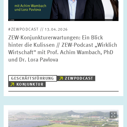
#ZEWPODCAST // 13.04.2026
ZEW-Konjunkturerwartungen: Ein Blick
hinter die Kulissen // ZEW-Podcast „Wirklich
Wirtschaft“ mit Prof. Achim Wambach, PhD
und Dr. Lora Pavlova
GESCHÄFTSFÜHRUNG
ZEWPODCAST
KONJUNKTUR
Bild
öffnet
in