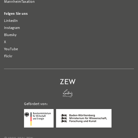
MannheimTaxation
Folgen Sie uns
LinkedIn
Instagram
Bluesky
X
YouTube
Flickr
Gefördert von:
Logo
Logo
Bundesministerium
Ministerium
für
für
Wirtschaft
Wissenschaft,
und
Forschung
Klimaschutz;
und