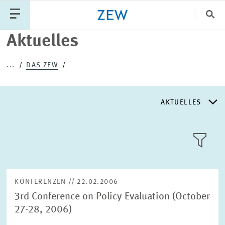
Sch
Aktuelles
Katego
...
DAS ZEW
PUBLIKATIONEN
PROJEKTE
TEAM
AKTUELLES
VERANSTALTUNGEN
AKTUELLES
AKTUELLES
LLL:LIST
ÜBER DAS ZEW
KONFERENZEN // 22.02.2006
3rd Conference on Policy Evaluation (October
GESCHICHTE
27-28, 2006)
Text