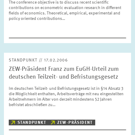
The conference objective is to discuss recent scientific
FORSCHUNG
contributions on econometric evaluation research in different
fields of economics. Theoretical, empirical, experimental and
policy oriented contributions…
SERVICE
Jahr
Bitte wählen Sie ein Jahr
GREMIEN
Monat
Bitte wählen Sie einen Monat
STANDPUNKT // 17.02.2006
VERNETZUNG
ZEW-Präsident Franz zum EuGH-Urteil zum
deutschen Teilzeit- und Befristungsgesetz
Bereiche
Bitte wählen
HEINZ-KÖNIG-AWARD
Im deutschen Teilzeit- und Befristungsgesetz ist in §14 Absatz 3
die Möglichkeit enthalten, Arbeitsverträge mit neu eingestellten
Arbeitnehmern im Alter von derzeit mindestens 52 Jahren
WISSENSCHAFTSPREIS
Themen
befristet abschließen zu…
Bitte wählen
STANDPUNKT
ZEW-PRÄSIDENT
Schlagworte