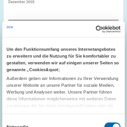
Dezember 2005
STANDPUNKT // 25.11.2005
Um den Funktionsumfang unseres Internetangebotes
ZEW-Präsident Franz zum Thema "Fordern"
zu erweitern und die Nutzung für Sie komfortabler zu
im Rahmen des Arbeitslosengelds II
gestalten, verwenden wir auf einigen unserer Seiten so
Der Beitrag findet sich in der aktuellen Ausgabe der ZEWnews
genannte „Cookies&quot;
November 2005
Außerdem geben wir Informationen zu Ihrer Verwendung
unserer Website an unsere Partner für soziale Medien,
Werbung und Analysen weiter. Unsere Partner führen
diese Informationen möglicherweise mit weiteren Daten
zusammen, die Sie ihnen bereitgestellt haben oder die
sie im Rahmen Ihrer Nutzung der Dienste gesammelt
KONFERENZEN // 03.11.2005
haben.
Workshop on Firm Exit and Serial
Einwilligungsauswahl
Notwendig