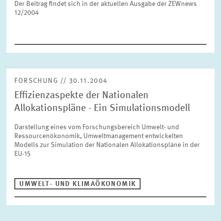
Der Beitrag findet sich in der aktuellen Ausgabe der ZEWnews
FORSCHUNG
12/2004
SERVICE
Jahr
Bitte wählen Sie ein Jahr
GREMIEN
FORSCHUNG // 30.11.2004
Monat
Bitte wählen Sie einen Monat
Effizienzaspekte der Nationalen
VERNETZUNG
Allokationspläne - Ein Simulationsmodell
Darstellung eines vom Forschungsbereich Umwelt- und
Bereiche
Ressourcenökonomik, Umweltmanagement entwickelten
Bitte wählen
HEINZ-KÖNIG-AWARD
Modells zur Simulation der Nationalen Allokationspläne in der
EU-15
WISSENSCHAFTSPREIS
Themen
Bitte wählen
UMWELT- UND KLIMAÖKONOMIK
Schlagworte