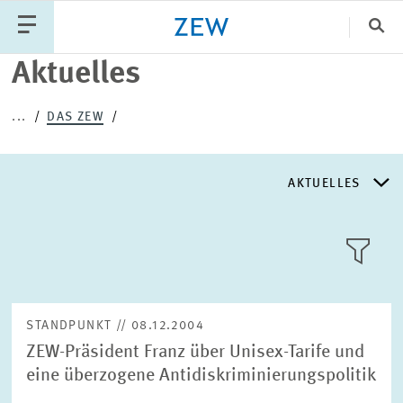
Sch
Aktuelles
Katego
...
DAS ZEW
PUBLIKATIONEN
PROJEKTE
TEAM
AKTUELLES
VERANSTALTUNGEN
AKTUELLES
AKTUELLES
LLL:LIST
ÜBER DAS ZEW
STANDPUNKT // 08.12.2004
ZEW-Präsident Franz über Unisex-Tarife und
GESCHICHTE
eine überzogene Antidiskriminierungspolitik
Text