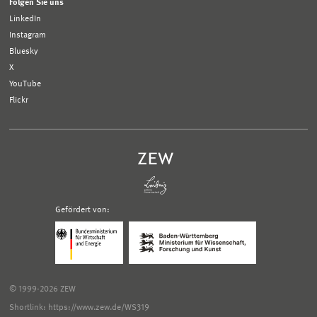
Folgen Sie uns
LinkedIn
Instagram
Bluesky
X
YouTube
Flickr
Gefördert von:
Logo
Logo
Bundesministerium
Ministerium
für
für
Wirtschaft
Wissenschaft,
und
Forschung
Klimaschutz;
und
© 1999-2026 ZEW
Link
Kunst
zur
Baden-
Shortlink: https://www.zew.de/WS319
externen
Württemberg;