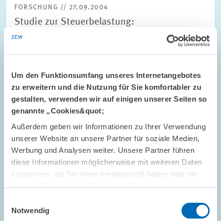
FORSCHUNG // 27.09.2004
Studie zur Steuerbelastung:
Unternehmenssteuern in Osteuropa sinken
weiter
Effektive Unternehmenssteuerbelastung in den EU-
Um den Funktionsumfang unseres Internetangebotes
Beitrittsstaaten deutlich geringer als in Deutschland / Deutsche
Unternehmen zahlen fast drei mal so hohe Steuern wie
zu erweitern und die Nutzung für Sie komfortabler zu
litauische Unternehmen / Investitionen in…
gestalten, verwenden wir auf einigen unserer Seiten so
genannte „Cookies&quot;
UNTERNEHMENSBESTEUERUNG
OSTEUROPA
Außerdem geben wir Informationen zu Ihrer Verwendung
unserer Website an unsere Partner für soziale Medien,
Werbung und Analysen weiter. Unsere Partner führen
diese Informationen möglicherweise mit weiteren Daten
FORSCHUNG // 16.09.2004
zusammen, die Sie ihnen bereitgestellt haben oder die
Studie zu den Wechselwirkungen zwischen
sie im Rahmen Ihrer Nutzung der Dienste gesammelt
haben.
einer alternden Gesellschaft und den
Einwilligungsauswahl
Notwendig
Kapitalmärkten