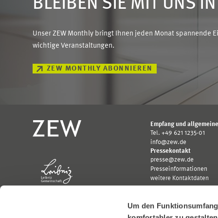
BLEIBEN SIE MIT UNS I
Unser ZEW Monthly bringt Ihnen jeden Monat spannende Ein
wichtige Veranstaltungen.
ZEW MONTHLY ABONNIEREN
Empfang und allgemeine
Tel. +49 621 1235-01
info@zew.de
Pressekontakt
presse@zew.de
Presseinformationen
weitere Kontaktdaten
Um den Funktionsumfang u
komfortabler zu gestalte