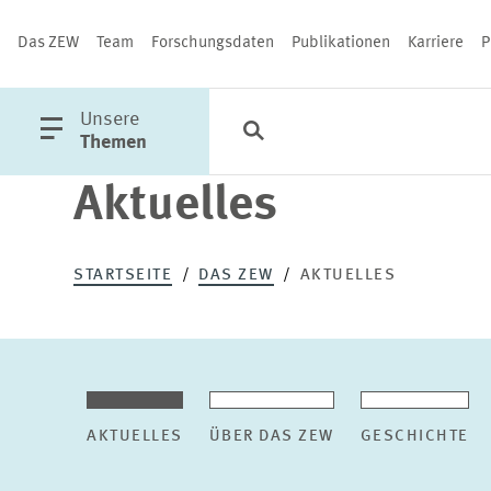
Das ZEW
Team
Forschungsdaten
Publikationen
Karriere
P
öffne
Unsere
Suche
Kategorien
Schließen
Hauptmenü
Themen
Aktuelles
PUBLIKATIONEN
STARTSEITE
DAS ZEW
AKTUELLES
AKTUELLES
ÜBER DAS ZEW
GESCHICHTE