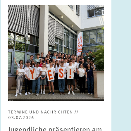
Bild
öffnet
in
vergrößerter
Ansicht
TERMINE UND NACHRICHTEN //
03.07.2026
Jugendliche präsentieren am