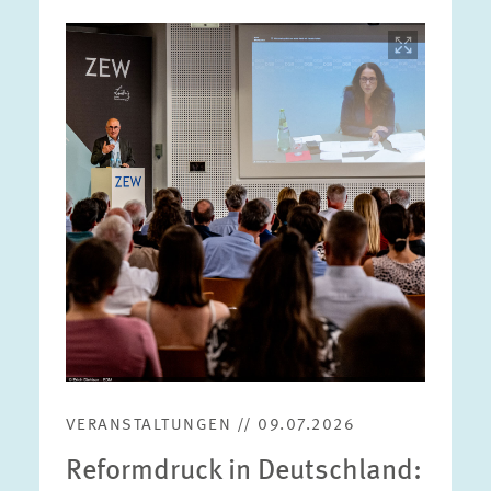
Bild
öffnet
in
vergrößerter
Ansicht
VERANSTALTUNGEN // 09.07.2026
Reformdruck in Deutschland: