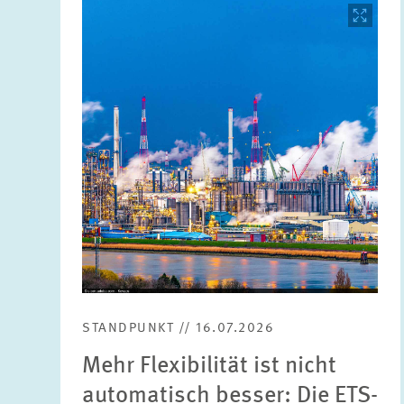
Bild
öffnet
in
vergrößerter
Ansicht
STANDPUNKT // 16.07.2026
Mehr Flexibilität ist nicht
automatisch besser: Die ETS-