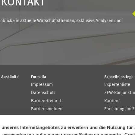
N KONTAKT
blicke in aktuelle Wirtschaftsthemen, exklusive Analysen und
 Auskünfte
Formalia
Schnelleinstiege
Impressum
Expertenliste
Datenschutz
ZEW-Konjunktu
Barrierefreiheit
Karriere
Barriere melden
Forschung am 
MaCCI
MannheimTaxat
nseres Internetangebotes zu erweitern und die Nutzung für 
n, verwenden wir auf einigen unserer Seiten so genannte „Coo