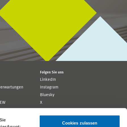
Folgen Sie uns
LinkedIn
rerwartungen
Instagram
Bluesky
ZEW
X
YouTube
ion
Flickr
Sie
Cookies zulassen
kies&quot;