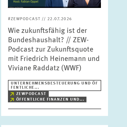
Bereiche
Bitte wählen
#ZEWPODCAST // 22.07.2026
Wie zukunftsfähig ist der
Themen
Bundeshaushalt? // ZEW-
Bitte wählen
Podcast zur Zukunftsquote
mit Friedrich Heinemann und
Schlagworte
Viviane Raddatz (WWF)
UNTERNEHMENSBESTEUERUNG UND ÖF
ZURÜCKSETZEN
SUCHEN
FENTLICHE...
ZEWPODCAST
ÖFFENTLICHE FINANZEN UND...