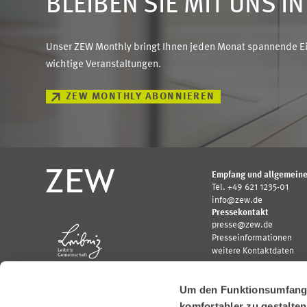
BLEIBEN SIE MIT UNS I
Unser ZEW Monthly bringt Ihnen jeden Monat spannende Ein
wichtige Veranstaltungen.
ZEW MONTHLY ABONNIEREN
Empfang und allgemeine
Tel. +49 621 1235-01
info@zew.de
Pressekontakt
presse@zew.de
Presseinformationen
weitere Kontaktdaten
Um den Funktionsumfang u
komfortabler zu gestalte