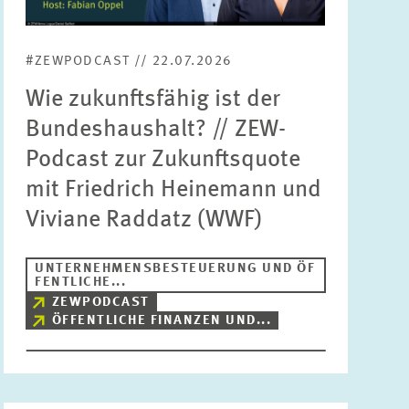
Bereiche
Bitte wählen
#ZEWPODCAST // 22.07.2026
Wie zukunftsfähig ist der
Themen
Bundeshaushalt? // ZEW-
Bitte wählen
Podcast zur Zukunftsquote
mit Friedrich Heinemann und
Schlagworte
Viviane Raddatz (WWF)
UNTERNEHMENSBESTEUERUNG UND ÖF
ZURÜCKSETZEN
SUCHEN
FENTLICHE...
ZEWPODCAST
ÖFFENTLICHE FINANZEN UND...