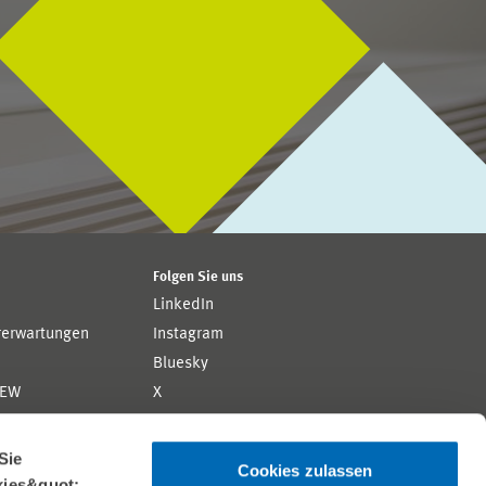
Folgen Sie uns
LinkedIn
rerwartungen
Instagram
Bluesky
ZEW
X
YouTube
ion
Flickr
Sie
Cookies zulassen
kies&quot;