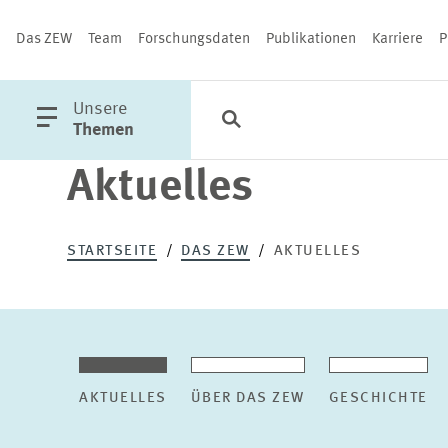
Das ZEW
Team
Forschungsdaten
Publikationen
Karriere
P
öffne
Unsere
Suche
Kategorien
Schließen
Hauptmenü
Themen
Aktuelles
PUBLIKATIONEN
STARTSEITE
DAS ZEW
AKTUELLES
AKTUELLES
ÜBER DAS ZEW
GESCHICHTE