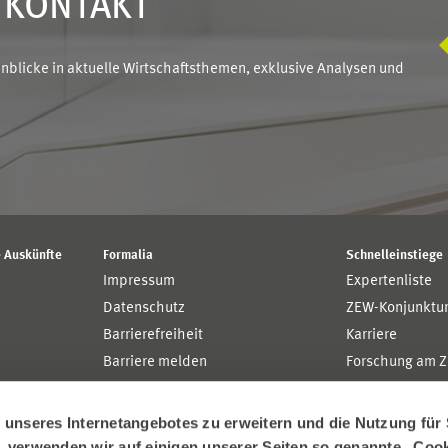
N KONTAKT
blicke in aktuelle Wirtschaftsthemen, exklusive Analysen und
 Auskünfte
Formalia
Schnelleinstiege
Impressum
Expertenliste
Datenschutz
ZEW-Konjunktu
Barrierefreiheit
Karriere
Barriere melden
Forschung am 
MaCCI
MannheimTaxat
nseres Internetangebotes zu erweitern und die Nutzung für 
n, verwenden wir auf einigen unserer Seiten so genannte „Coo