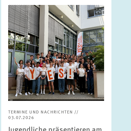
Bild
öffnet
in
vergrößerter
Ansicht
TERMINE UND NACHRICHTEN //
03.07.2026
Jugendliche präsentieren am