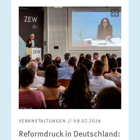
Bild
öffnet
in
vergrößerter
Ansicht
VERANSTALTUNGEN // 09.07.2026
Reformdruck in Deutschland: