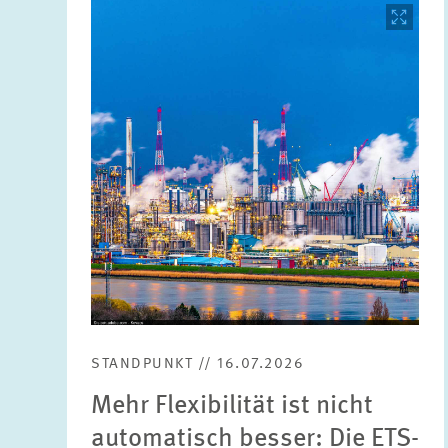
Bild
öffnet
in
vergrößerter
Ansicht
STANDPUNKT // 16.07.2026
Mehr Flexibilität ist nicht
automatisch besser: Die ETS-