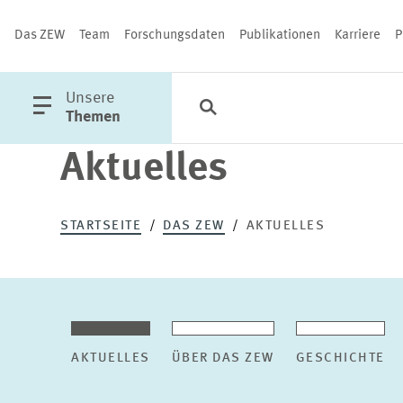
Das ZEW
Team
Forschungsdaten
Publikationen
Karriere
P
öffne
Unsere
Suche
Kategorien
Schließen
Hauptmenü
Themen
Aktuelles
PUBLIKATIONEN
STARTSEITE
DAS ZEW
AKTUELLES
AKTUELLES
ÜBER DAS ZEW
GESCHICHTE