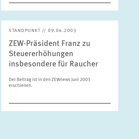
Bereiche
Bitte wählen
STANDPUNKT // 09.06.2003
Themen
ZEW-Präsident Franz zu
Bitte wählen
Steuererhöhungen
insbesondere für Raucher
Schlagworte
Der Beitrag ist in den ZEWnews Juni 2003
erschienen.
ZURÜCKSETZEN
SUCHEN