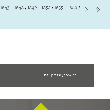
1843 – 1848
1849 – 1854
1855 – 1860
Nächste 
letz
E-Mail
presse@zew.de