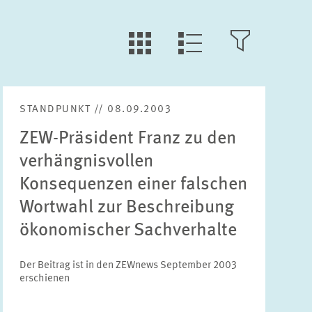
LLL:LIST.TILE.V
LLL:LIST.OPEN.FILTER
LLL:LIST.VIEW
STANDPUNKT // 08.09.2003
Text
ZEW-Präsident Franz zu den
verhängnisvollen
Konsequenzen einer falschen
Wortwahl zur Beschreibung
Jahr
Bitte wählen Sie ein Jahr
ökonomischer Sachverhalte
Der Beitrag ist in den ZEWnews September 2003
Monat
erschienen
Bitte wählen Sie einen Monat