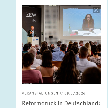
Bild
öffnet
in
vergrößerter
Ansicht
VERANSTALTUNGEN // 09.07.2026
Reformdruck in Deutschland: