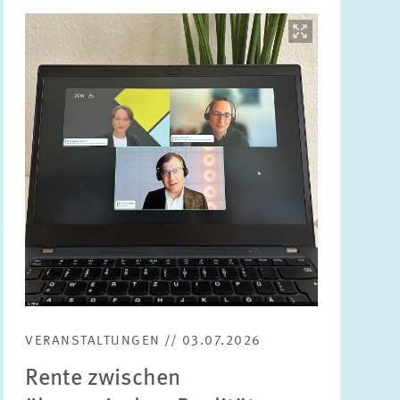
Bild
öffnet
in
vergrößerter
Ansicht
VERANSTALTUNGEN // 03.07.2026
Rente zwischen