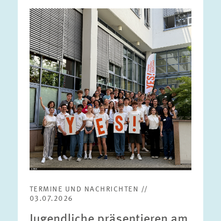
Bild
öffnet
in
vergrößerter
Ansicht
TERMINE UND NACHRICHTEN //
03.07.2026
Jugendliche präsentieren am