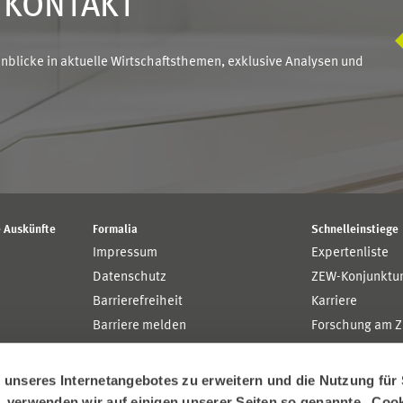
N KONTAKT
blicke in aktuelle Wirtschaftsthemen, exklusive Analysen und
 Auskünfte
Formalia
Schnelleinstiege
Impressum
Expertenliste
Datenschutz
ZEW-Konjunktu
Barrierefreiheit
Karriere
Barriere melden
Forschung am 
MaCCI
MannheimTaxat
nseres Internetangebotes zu erweitern und die Nutzung für 
n, verwenden wir auf einigen unserer Seiten so genannte „Coo