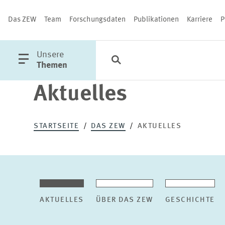
Das ZEW
Team
Forschungsdaten
Publikationen
Karriere
P
öffne
Unsere
Suche
Kategorien
Schließen
Hauptmenü
Themen
Aktuelles
PUBLIKATIONEN
STARTSEITE
DAS ZEW
AKTUELLES
AKTUELLES
ÜBER DAS ZEW
GESCHICHTE