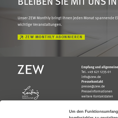
BLEIBEN SIE MIT UNS I
Unser ZEW Monthly bringt Ihnen jeden Monat spannende Ein
wichtige Veranstaltungen.
ZEW MONTHLY ABONNIEREN
Empfang und allgemeine
Tel. +49 621 1235-01
info@zew.de
Pressekontakt
presse@zew.de
Presseinformationen
weitere Kontaktdaten
Um den Funktionsumfang u
komfortabler zu gestalte