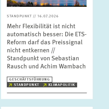
Bereiche
Bitte wählen
STANDPUNKT // 16.07.2026
Mehr Flexibilität ist nicht
Themen
automatisch besser: Die ETS-
Bitte wählen
Reform darf das Preissignal
nicht entkernen //
Schlagworte
Standpunkt von Sebastian
Rausch und Achim Wambach
ZURÜCKSETZEN
SUCHEN
GESCHÄFTSFÜHRUNG
STANDPUNKT
KLIMAPOLITIK