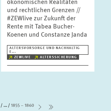
ökonomischen Realitäten
und rechtlichen Grenzen //
#ZEWlive zur Zukunft der
Rente mit Tabea Bucher-
Koenen und Constanze Janda
ALTERSVORSORGE UND NACHHALTIG
E...
ZEWLIVE
ALTERSSICHERUNG
...
1855 – 1860
Nächste Seite
letzte Seite