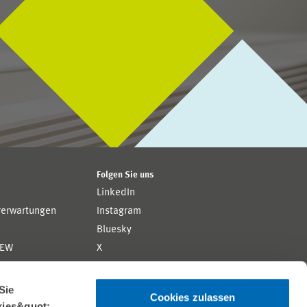
Folgen Sie uns
LinkedIn
rerwartungen
Instagram
Bluesky
ZEW
X
YouTube
ion
Flickr
Sie
Cookies zulassen
kies&quot;