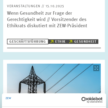
VERANSTALTUNGEN // 15.10.2025
Wenn Gesundheit zur Frage der
Gerechtigkeit wird // Vorsitzender des
Ethikrats diskutiert mit ZEW-Präsident
GESCHÄFTSFÜHRUNG
ETHIK
GESUNDHEIT
Bild
öffnet
in
vergrößerter
Ansicht