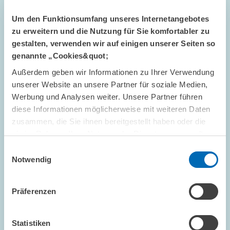
Um den Funktionsumfang unseres Internetangebotes
zu erweitern und die Nutzung für Sie komfortabler zu
gestalten, verwenden wir auf einigen unserer Seiten so
genannte „Cookies&quot;
Außerdem geben wir Informationen zu Ihrer Verwendung
unserer Website an unsere Partner für soziale Medien,
Werbung und Analysen weiter. Unsere Partner führen
diese Informationen möglicherweise mit weiteren Daten
zusammen, die Sie ihnen bereitgestellt haben oder die
FORSCHUNG // 15.10.2025
sie im Rahmen Ihrer Nutzung der Dienste gesammelt
Durch Energiekrise industrielle Basis ein
haben.
Stück weit verloren // ZEW-Studie setzt auf
Einwilligungsauswahl
Notwendig
Angebotspolitik und regionale Preissetzung
Präferenzen
UNTERNEHMENSBESTEUERUNG UND ÖFFENTLICH
E...
FAMILIENUNTERNEHMEN
ENERGIE
Statistiken