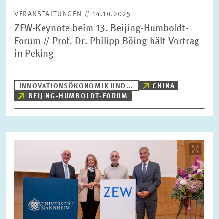
VERANSTALTUNGEN // 14.10.2025
ZEW-Keynote beim 13. Beijing-Humboldt-
Forum // Prof. Dr. Philipp Böing hält Vortrag
in Peking
INNOVATIONSÖKONOMIK UND...
CHINA
BEIJING-HUMBOLDT-FORUM
Bild
öffnet
in
vergrößerter
Ansicht