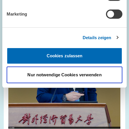
Marketing
Bild
öffnet
in
vergrößerter
Details zeigen
Ansicht
Cookies zulassen
Nur notwendige Cookies verwenden