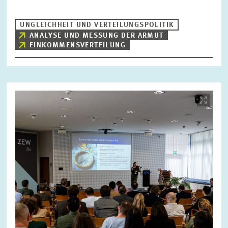
UNGLEICHHEIT UND VERTEILUNGSPOLITIK
ANALYSE UND MESSUNG DER ARMUT
ZURÜCKSETZEN
SUCHEN
EINKOMMENSVERTEILUNG
Bild
öffnet
in
vergrößerter
Ansicht