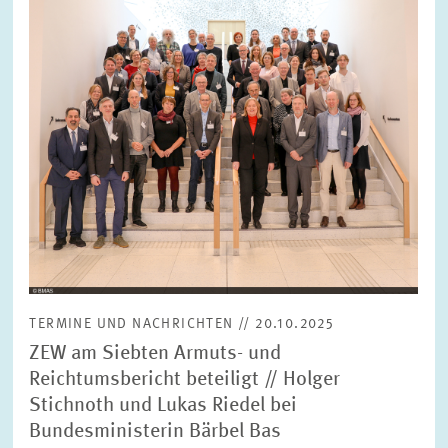
FORSCHUNG
SERVICE
Jahr
Bitte wählen Sie ein Jahr
GREMIEN
Monat
Bitte wählen Sie einen Monat
VERNETZUNG
Bereiche
Bitte wählen
HEINZ-KÖNIG-AWARD
TERMINE UND NACHRICHTEN // 20.10.2025
WISSENSCHAFTSPREIS
Themen
ZEW am Siebten Armuts- und
Bitte wählen
Reichtumsbericht beteiligt // Holger
Stichnoth und Lukas Riedel bei
Bundesministerin Bärbel Bas
Schlagworte