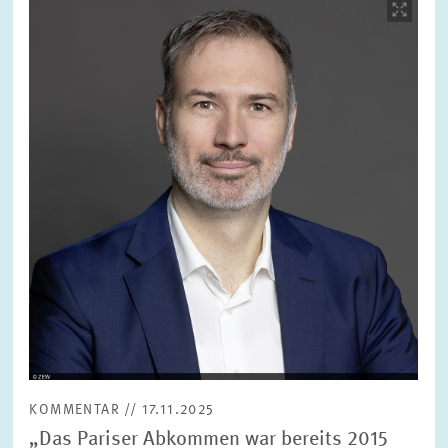
öffnet
in
vergrößerter
Ansicht
KOMMENTAR // 17.11.2025
„Das Pariser Abkommen war bereits 2015