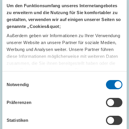
Um den Funktionsumfang unseres Internetangebotes
zu erweitern und die Nutzung für Sie komfortabler zu
ZEW LUNCH DEBATE IN BRÜSSEL // 14.11.2025
gestalten, verwenden wir auf einigen unserer Seiten so
genannte „Cookies&quot;
„Zukunftsquote“ als Indikator für einen
zukunftsorientierten Finanzhaushalt // Lunch
Außerdem geben wir Informationen zu Ihrer Verwendung
Debate in Brüssel zum Mehrjährigen
unserer Website an unsere Partner für soziale Medien,
Finanzrahmen (MFR) der EU
Werbung und Analysen weiter. Unsere Partner führen
diese Informationen möglicherweise mit weiteren Daten
zusammen, die Sie ihnen bereitgestellt haben oder die
UNTERNEHMENSBESTEUERUNG UND ÖFFENTLICH
sie im Rahmen Ihrer Nutzung der Dienste gesammelt
E...
haben.
Einwilligungsauswahl
ZEW LUNCH DEBATES
HAUSHALTSÖKONOMIK
Notwendig
Präferenzen
Bild
öffnet
Statistiken
in
vergrößerter