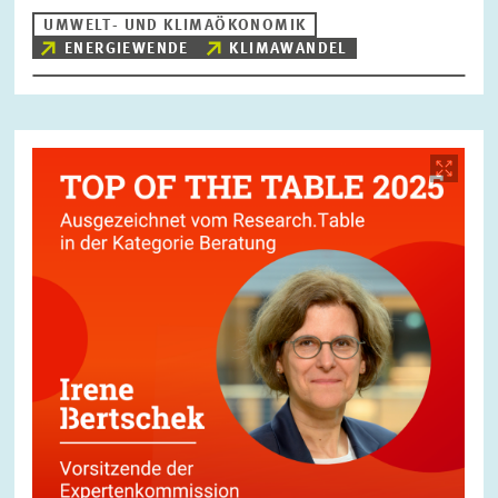
UMWELT- UND KLIMAÖKONOMIK
ENERGIEWENDE
KLIMAWANDEL
ZURÜCKSETZEN
SUCHEN
Bild
öffnet
in
vergrößerter
Ansicht