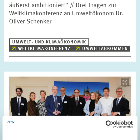
äußerst ambitioniert“ // Drei Fragen zur
Weltklimakonferenz an Umweltökonom Dr.
Oliver Schenker
UMWELT- UND KLIMAÖKONOMIK
WELTKLIMAKONFERENZ
UMWELTABKOMMEN
Bild
öffnet
in
vergrößerter
Ansicht