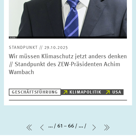
STANDPUNKT // 29.10.2025
Wir müssen Klimaschutz jetzt anders denken
// Standpunkt des ZEW-Präsidenten Achim
Wambach
GESCHÄFTSFÜHRUNG
KLIMAPOLITIK
USA
...
61 – 66
...
erste Seite
Vorherige Seite
Nächste Seit
letzte Sei