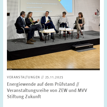
FORSCHUNG
SERVICE
Jahr
Bitte wählen Sie ein Jahr
GREMIEN
Monat
Bitte wählen Sie einen Monat
VERNETZUNG
Bereiche
Bitte wählen
HEINZ-KÖNIG-AWARD
VERANSTALTUNGEN // 25.11.2025
WISSENSCHAFTSPREIS
Themen
Energiewende auf dem Prüfstand //
Bitte wählen
Veranstaltungsreihe von ZEW und MVV
Stiftung Zukunft
Schlagworte