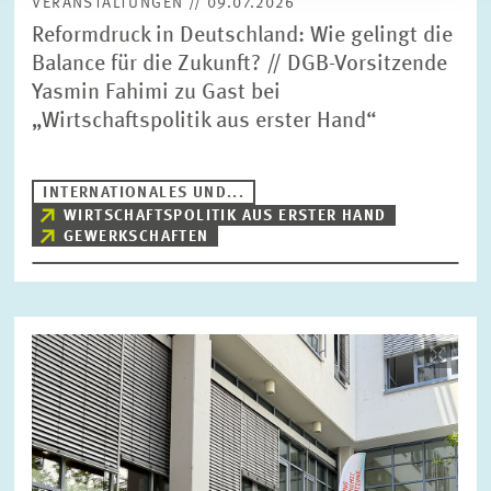
VERANSTALTUNGEN // 09.07.2026
Reformdruck in Deutschland: Wie gelingt die
Balance für die Zukunft? // DGB-Vorsitzende
Yasmin Fahimi zu Gast bei
„Wirtschaftspolitik aus erster Hand“
INTERNATIONALES UND...
WIRTSCHAFTSPOLITIK AUS ERSTER HAND
GEWERKSCHAFTEN
Bild
öffnet
in
vergrößerter
Ansicht