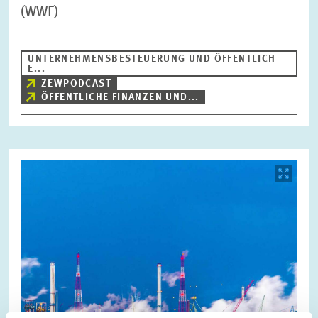
(WWF)
UNTERNEHMENSBESTEUERUNG UND ÖFFENTLICH
E...
ZEWPODCAST
ÖFFENTLICHE FINANZEN UND...
Bild
öffnet
in
vergrößerter
Ansicht