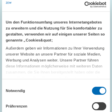
Um den Funktionsumfang unseres Internetangebotes
zu erweitern und die Nutzung für Sie komfortabler zu
gestalten, verwenden wir auf einigen unserer Seiten so
genannte „Cookies&quot;
Außerdem geben wir Informationen zu Ihrer Verwendung
STANDPUNKT // 16.07.2026
unserer Website an unsere Partner für soziale Medien,
Mehr Flexibilität ist nicht automatisch
Werbung und Analysen weiter. Unsere Partner führen
besser: Die ETS-Reform darf das Preissignal
diese Informationen möglicherweise mit weiteren Daten
nicht entkernen // Standpunkt von Sebastian
zusammen, die Sie ihnen bereitgestellt haben oder die
Rausch und Achim Wambach
sie im Rahmen Ihrer Nutzung der Dienste gesammelt
haben.
Einwilligungsauswahl
Notwendig
GESCHÄFTSFÜHRUNG
STANDPUNKT
KLIMAPOLITIK
Präferenzen