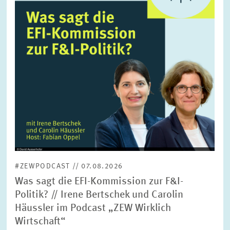
FORSCHUNG
SERVICE
Jahr
Bitte wählen Sie ein Jahr
GREMIEN
Monat
Bitte wählen Sie einen Monat
VERNETZUNG
Bereiche
Bitte wählen
HEINZ-KÖNIG-AWARD
#ZEWPODCAST // 07.08.2026
WISSENSCHAFTSPREIS
Themen
Was sagt die EFI-Kommission zur F&I-
Bitte wählen
Politik? // Irene Bertschek und Carolin
Häussler im Podcast „ZEW Wirklich
Wirtschaft“
Schlagworte