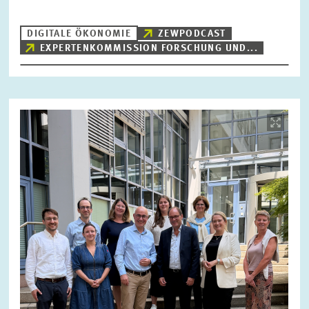
DIGITALE ÖKONOMIE
ZEWPODCAST
EXPERTENKOMMISSION FORSCHUNG UND...
ZURÜCKSETZEN
SUCHEN
Bild
öffnet
in
vergrößerter
Ansicht