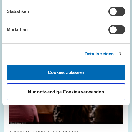
Statistiken
Bild
öffnet
in
vergrößerter
Marketing
Ansicht
Details zeigen
Cookies zulassen
Nur notwendige Cookies verwenden