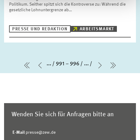
Politikum. Seither spitzt sich die Kontroverse zu: Während die
gesetzliche Lohnuntergrenze ab…
PRESSE UND REDAKTION
ARBEITSMARKT
...
991 – 996
...
erste Seite
Vorherige Seite
Nächste Sei
letzte Se
Wenden Sie sich für Anfragen bitte an
E-Mail
presse@zew.de