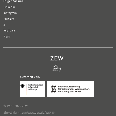
Folgen Sie uns
LinkedIn
Instagram
Bluesky
X
YouTube
Flickr
Gefördert von:
Logo
Logo
Bundesministerium
Ministerium
für
für
Wirtschaft
Wissenschaft,
und
Forschung
Klimaschutz;
und
© 1999-2026 ZEW
Link
Kunst
zur
Baden-
Shortlink: https://www.zew.de/WS319
externen
Württemberg;