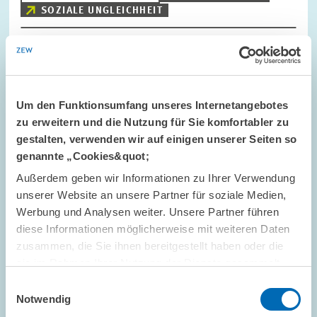
SOZIALE UNGLEICHHEIT
Bild
öffnet
Um den Funktionsumfang unseres Internetangebotes
in
vergrößerter
zu erweitern und die Nutzung für Sie komfortabler zu
Ansicht
gestalten, verwenden wir auf einigen unserer Seiten so
genannte „Cookies&quot;
Außerdem geben wir Informationen zu Ihrer Verwendung
unserer Website an unsere Partner für soziale Medien,
Werbung und Analysen weiter. Unsere Partner führen
diese Informationen möglicherweise mit weiteren Daten
zusammen, die Sie ihnen bereitgestellt haben oder die
sie im Rahmen Ihrer Nutzung der Dienste gesammelt
haben.
Einwilligungsauswahl
Notwendig