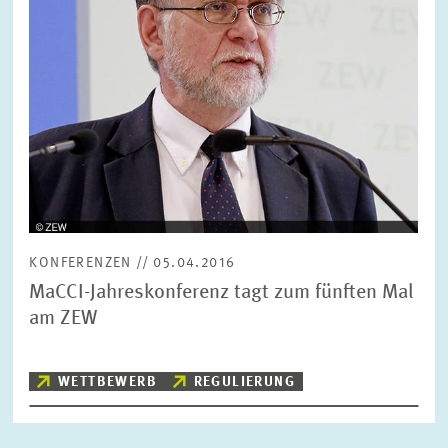
FORSCHUNG
SERVICE
Jahr
Bitte wählen Sie ein Jahr
GREMIEN
Monat
Bitte wählen Sie einen Monat
VERNETZUNG
Bereiche
KONFERENZEN // 05.04.2016
Bitte wählen
HEINZ-KÖNIG-AWARD
MaCCI-Jahreskonferenz tagt zum fünften Mal
am ZEW
WISSENSCHAFTSPREIS
Themen
Bitte wählen
WETTBEWERB
REGULIERUNG
Schlagworte