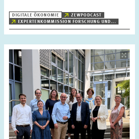
DIGITALE ÖKONOMIE
ZEWPODCAST
EXPERTENKOMMISSION FORSCHUNG UND...
ZURÜCKSETZEN
SUCHEN
Bild
öffnet
in
vergrößerter
Ansicht