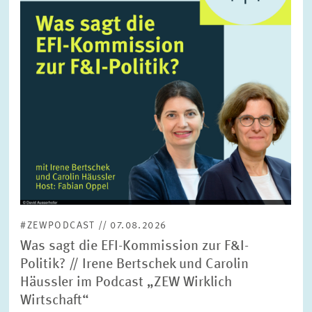
FORSCHUNG
SERVICE
Jahr
Bitte wählen Sie ein Jahr
GREMIEN
Monat
Bitte wählen Sie einen Monat
VERNETZUNG
Bereiche
Bitte wählen
HEINZ-KÖNIG-AWARD
#ZEWPODCAST // 07.08.2026
WISSENSCHAFTSPREIS
Themen
Was sagt die EFI-Kommission zur F&I-
Bitte wählen
Politik? // Irene Bertschek und Carolin
Häussler im Podcast „ZEW Wirklich
Wirtschaft“
Schlagworte