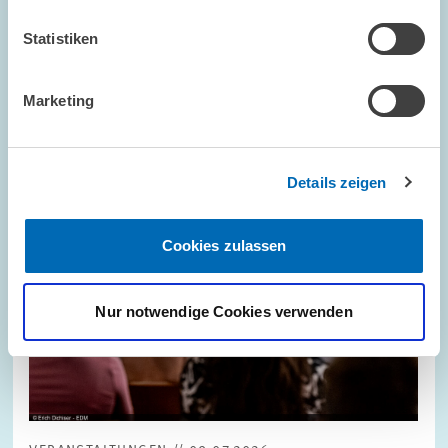
Statistiken
Bild
öffnet
in
vergrößerter
Marketing
Ansicht
Details zeigen
Cookies zulassen
Nur notwendige Cookies verwenden