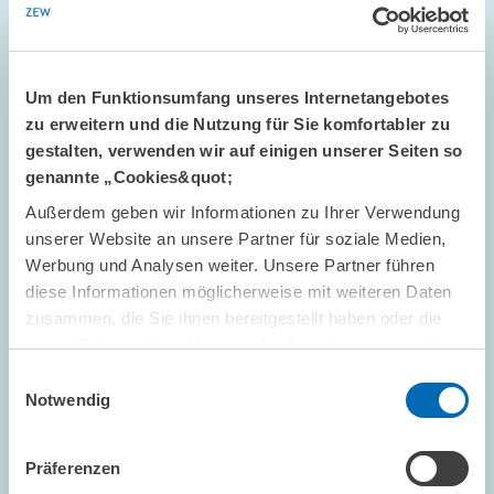
Um den Funktionsumfang unseres Internetangebotes
zu erweitern und die Nutzung für Sie komfortabler zu
gestalten, verwenden wir auf einigen unserer Seiten so
genannte „Cookies&quot;
Außerdem geben wir Informationen zu Ihrer Verwendung
STANDPUNKT // 16.07.2026
unserer Website an unsere Partner für soziale Medien,
Mehr Flexibilität ist nicht automatisch
Werbung und Analysen weiter. Unsere Partner führen
besser: Die ETS-Reform darf das Preissignal
diese Informationen möglicherweise mit weiteren Daten
nicht entkernen // Standpunkt von Sebastian
zusammen, die Sie ihnen bereitgestellt haben oder die
Rausch und Achim Wambach
sie im Rahmen Ihrer Nutzung der Dienste gesammelt
haben.
Einwilligungsauswahl
Notwendig
GESCHÄFTSFÜHRUNG
STANDPUNKT
KLIMAPOLITIK
Präferenzen