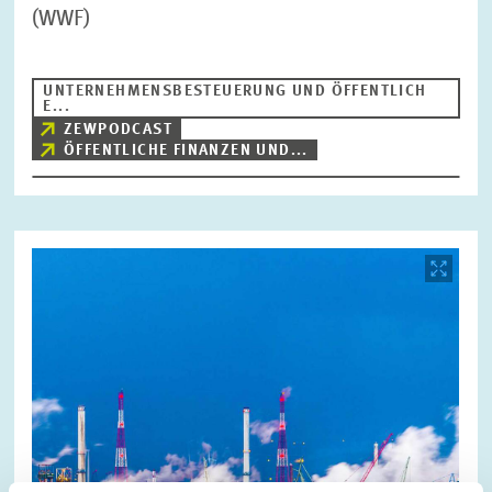
(WWF)
UNTERNEHMENSBESTEUERUNG UND ÖFFENTLICH
E...
ZEWPODCAST
ÖFFENTLICHE FINANZEN UND...
Bild
öffnet
in
vergrößerter
Ansicht