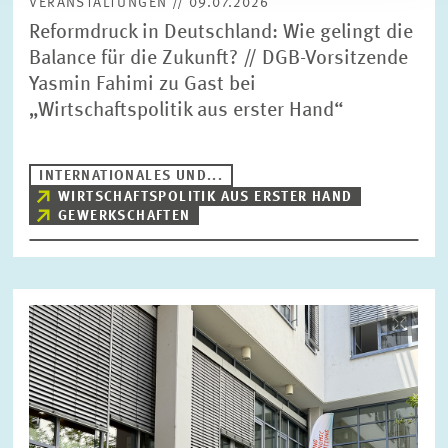
VERANSTALTUNGEN // 09.07.2026
Reformdruck in Deutschland: Wie gelingt die
Balance für die Zukunft? // DGB-Vorsitzende
Yasmin Fahimi zu Gast bei
„Wirtschaftspolitik aus erster Hand“
INTERNATIONALES UND...
WIRTSCHAFTSPOLITIK AUS ERSTER HAND
GEWERKSCHAFTEN
Bild
öffnet
in
vergrößerter
Ansicht