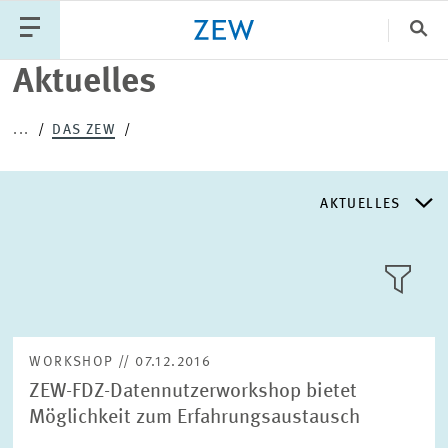
Sch
Aktuelles
Katego
...
DAS ZEW
PUBLIKATIONEN
PROJEKTE
TEAM
AKTUELLES
VERANSTALTUNGEN
AKTUELLES
AKTUELLES
LLL:LIST
ÜBER DAS ZEW
WORKSHOP // 07.12.2016
ZEW-FDZ-Datennutzerworkshop bietet
GESCHICHTE
Möglichkeit zum Erfahrungsaustausch
Text