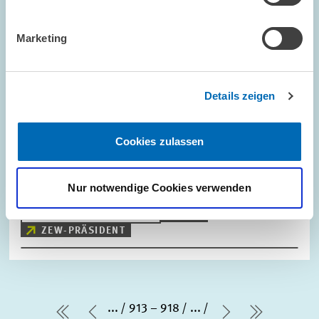
Marketing
STANDPUNKT // 28.11.2016
Donald Trump – Einzug der Ungewissheit ins
Details zeigen
Weiße Haus
Donald Trump ist am 8. November 2016 von 59 Millionen US-
Cookies zulassen
Bürgerinnen und Bürgern zum 45. Präsidenten der Vereinigten
Staaten von Amerika gewählt worden. Der
Immobilienunternehmer ist nicht Teil des politischen…
Nur notwendige Cookies verwenden
PRESSE UND REDAKTION
USA
ZEW-PRÄSIDENT
...
913 – 918
...