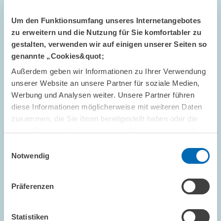
vergrößerter
Ansicht
Um den Funktionsumfang unseres Internetangebotes
zu erweitern und die Nutzung für Sie komfortabler zu
gestalten, verwenden wir auf einigen unserer Seiten so
genannte „Cookies&quot;
Außerdem geben wir Informationen zu Ihrer Verwendung
unserer Website an unsere Partner für soziale Medien,
Werbung und Analysen weiter. Unsere Partner führen
diese Informationen möglicherweise mit weiteren Daten
zusammen, die Sie ihnen bereitgestellt haben oder die
sie im Rahmen Ihrer Nutzung der Dienste gesammelt
haben.
Einwilligungsauswahl
GÄSTE AM ZEW // 29.11.2016
Notwendig
Georg Wacker MdL zu Informationsbesuch
am ZEW
Präferenzen
PRESSE UND REDAKTION
ZEW
Statistiken
WEITERBILDUNG