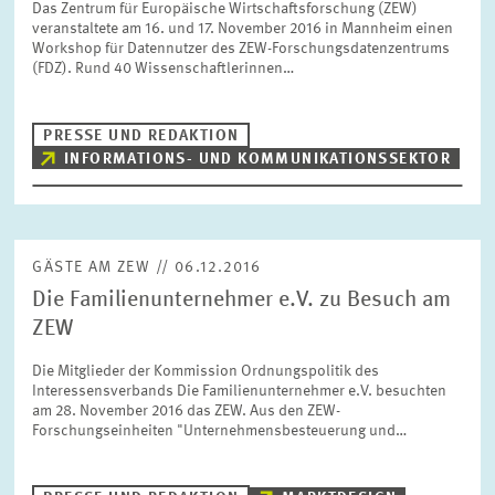
Das Zentrum für Europäische Wirtschaftsforschung (ZEW)
FORSCHUNG
veranstaltete am 16. und 17. November 2016 in Mannheim einen
Workshop für Datennutzer des ZEW-Forschungsdatenzentrums
(FDZ). Rund 40 Wissenschaftlerinnen…
SERVICE
Jahr
Bitte wählen Sie ein Jahr
PRESSE UND REDAKTION
INFORMATIONS- UND KOMMUNIKATIONSSEKTOR
GREMIEN
Monat
Bitte wählen Sie einen Monat
VERNETZUNG
GÄSTE AM ZEW // 06.12.2016
Bereiche
Die Familienunternehmer e.V. zu Besuch am
Bitte wählen
HEINZ-KÖNIG-AWARD
ZEW
Die Mitglieder der Kommission Ordnungspolitik des
WISSENSCHAFTSPREIS
Themen
Interessensverbands Die Familienunternehmer e.V. besuchten
Bitte wählen
am 28. November 2016 das ZEW. Aus den ZEW-
Forschungseinheiten "Unternehmensbesteuerung und…
Schlagworte