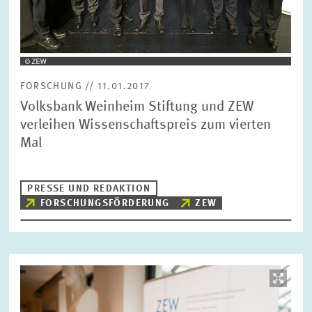
ZURÜCKSETZEN
SUCHEN
FORSCHUNG // 11.01.2017
Volksbank Weinheim Stiftung und ZEW
verleihen Wissenschaftspreis zum vierten
Mal
PRESSE UND REDAKTION
FORSCHUNGSFÖRDERUNG
ZEW
Bild
öffnet
in
vergrößerter