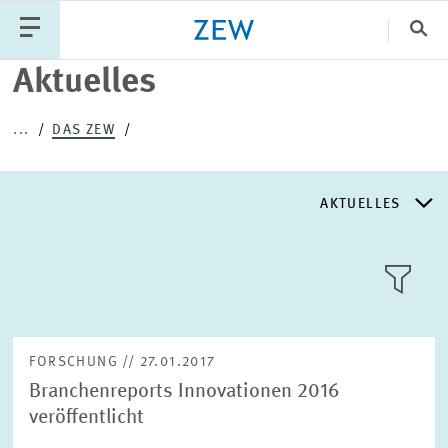
Sch
Aktuelles
Katego
...
DAS ZEW
PUBLIKATIONEN
PROJEKTE
TEAM
AKTUELLES
VERANSTALTUNGEN
AKTUELLES
AKTUELLES
LLL:LIST
ÜBER DAS ZEW
FORSCHUNG // 27.01.2017
Branchenreports Innovationen 2016
GESCHICHTE
veröffentlicht
Text