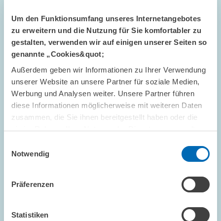
Um den Funktionsumfang unseres Internetangebotes
zu erweitern und die Nutzung für Sie komfortabler zu
gestalten, verwenden wir auf einigen unserer Seiten so
genannte „Cookies&quot;
Außerdem geben wir Informationen zu Ihrer Verwendung
unserer Website an unsere Partner für soziale Medien,
Werbung und Analysen weiter. Unsere Partner führen
TERMINE UND NACHRICHTEN // 05.01.2017
diese Informationen möglicherweise mit weiteren Daten
ZEW startet mit ASSA-Teilnahme ins Jahr
zusammen, die Sie ihnen bereitgestellt haben oder die
2017
sie im Rahmen Ihrer Nutzung der Dienste gesammelt
haben.
Einwilligungsauswahl
ZENTRALE DIENSTLEISTUNGEN
Notwendig
Präferenzen
NACHGEFRAGT // 20.12.2016
Statistiken
Wie lässt sich die Nord-Süd-Stromtrasse