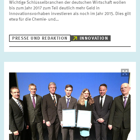
Wichtige Schlüsselbranchen der deutschen Wirtschaft wollen
FORSCHUNG
bis zum Jahr 2017 zum Teil deutlich mehr Geld in
Innovationsvorhaben investieren als noch im Jahr 2015. Dies gilt
etwa für die Chemie- und…
SERVICE
Jahr
Bitte wählen Sie ein Jahr
PRESSE UND REDAKTION
INNOVATION
GREMIEN
Monat
Bitte wählen Sie einen Monat
VERNETZUNG
Bild
öffnet
in
Bereiche
vergrößerter
Bitte wählen
HEINZ-KÖNIG-AWARD
Ansicht
WISSENSCHAFTSPREIS
Themen
Bitte wählen
Schlagworte