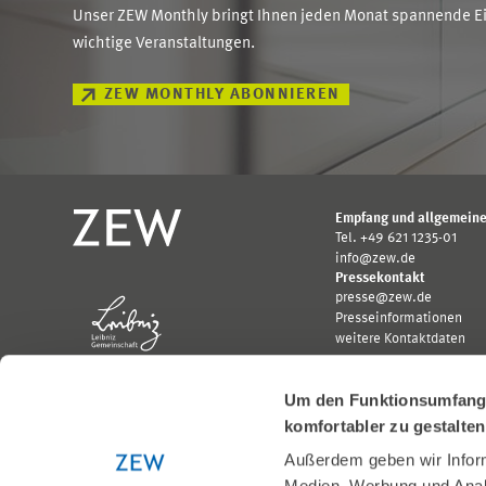
Unser ZEW Monthly bringt Ihnen jeden Monat spannende Ein
wichtige Veranstaltungen.
ZEW MONTHLY ABONNIEREN
Empfang und allgemeine
Tel. +49 621 1235-01
info@zew.de
Pressekontakt
presse@zew.de
Presseinformationen
weitere Kontaktdaten
Um den Funktionsumfang u
komfortabler zu gestalte
Außerdem geben wir Inform
Gefördert von:
Medien, Werbung und Analy