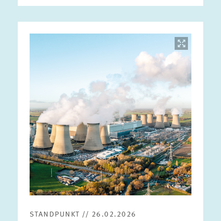
Bild
öffnet
in
vergrößerter
Ansicht
STANDPUNKT // 26.02.2026