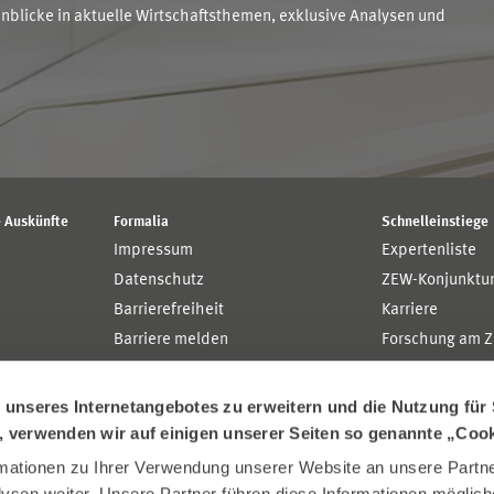
blicke in aktuelle Wirtschaftsthemen, exklusive Analysen und
 Auskünfte
Formalia
Schnelleinstiege
Impressum
Expertenliste
Datenschutz
ZEW-Konjunktu
Barrierefreiheit
Karriere
Barriere melden
Forschung am 
MaCCI
MannheimTaxat
nseres Internetangebotes zu erweitern und die Nutzung für 
n, verwenden wir auf einigen unserer Seiten so genannte „Coo
ationen zu Ihrer Verwendung unserer Website an unsere Partner
sen weiter. Unsere Partner führen diese Informationen möglich