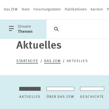
Das ZEW
Team
Forschungsdaten
Publikationen
Karriere
P
öffne
Unsere
Suche
Kategorien
Schließen
Hauptmenü
Themen
Aktuelles
PUBLIKATIONEN
STARTSEITE
DAS ZEW
AKTUELLES
AKTUELLES
ÜBER DAS ZEW
GESCHICHTE