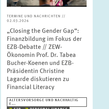
Bereiche
Bitte wählen
TERMINE UND NACHRICHTEN //
02.03.2026
„Closing the Gender Gap“:
Themen
Bitte wählen
Finanzbildung im Fokus der
EZB-Debatte // ZEW-
Schlagworte
Ökonomin Prof. Dr. Tabea
Bucher-Koenen und EZB-
Präsidentin Christine
ZURÜCKSETZEN
SUCHEN
Lagarde diskutieren zu
Financial Literacy
ALTERSVORSORGE UND NACHHALTIG
E...