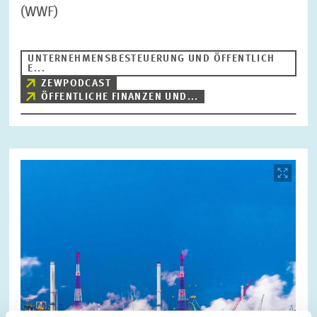
(WWF)
UNTERNEHMENSBESTEUERUNG UND ÖFFENTLICH
E...
ZEWPODCAST
ÖFFENTLICHE FINANZEN UND...
Bild
öffnet
in
vergrößerter
Ansicht