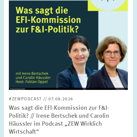
FORSCHUNG
SERVICE
Jahr
Bitte wählen Sie ein Jahr
GREMIEN
Monat
Bitte wählen Sie einen Monat
VERNETZUNG
Bereiche
Bitte wählen
HEINZ-KÖNIG-AWARD
#ZEWPODCAST // 07.08.2026
WISSENSCHAFTSPREIS
Themen
Was sagt die EFI-Kommission zur F&I-
Bitte wählen
Politik? // Irene Bertschek und Carolin
Häussler im Podcast „ZEW Wirklich
Wirtschaft“
Schlagworte