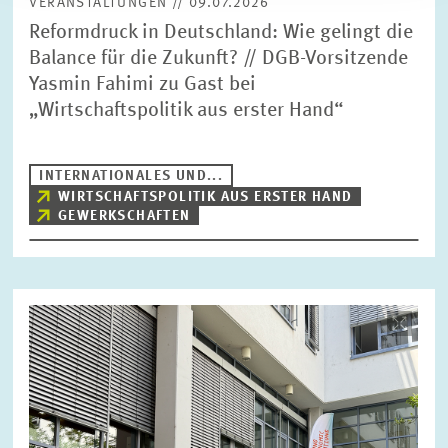
VERANSTALTUNGEN // 09.07.2026
Reformdruck in Deutschland: Wie gelingt die
Balance für die Zukunft? // DGB-Vorsitzende
Yasmin Fahimi zu Gast bei
„Wirtschaftspolitik aus erster Hand“
INTERNATIONALES UND...
WIRTSCHAFTSPOLITIK AUS ERSTER HAND
GEWERKSCHAFTEN
Bild
öffnet
in
vergrößerter
Ansicht