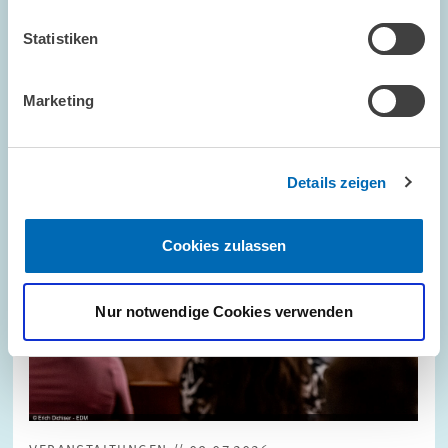
Statistiken
Bild
öffnet
in
vergrößerter
Marketing
Ansicht
Details zeigen
Cookies zulassen
Nur notwendige Cookies verwenden