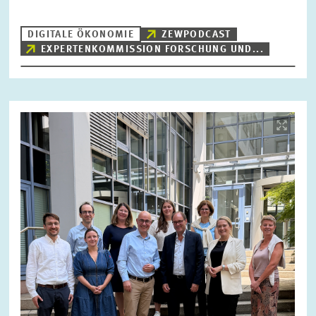
DIGITALE ÖKONOMIE
ZEWPODCAST
EXPERTENKOMMISSION FORSCHUNG UND...
ZURÜCKSETZEN
SUCHEN
Bild
öffnet
in
vergrößerter
Ansicht