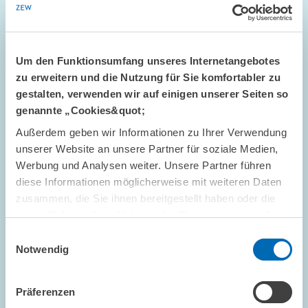
Um den Funktionsumfang unseres Internetangebotes
zu erweitern und die Nutzung für Sie komfortabler zu
gestalten, verwenden wir auf einigen unserer Seiten so
genannte „Cookies&quot;
Außerdem geben wir Informationen zu Ihrer Verwendung
STANDPUNKT // 16.07.2026
unserer Website an unsere Partner für soziale Medien,
Mehr Flexibilität ist nicht automatisch
Werbung und Analysen weiter. Unsere Partner führen
besser: Die ETS-Reform darf das Preissignal
diese Informationen möglicherweise mit weiteren Daten
nicht entkernen // Standpunkt von Sebastian
zusammen, die Sie ihnen bereitgestellt haben oder die
Rausch und Achim Wambach
sie im Rahmen Ihrer Nutzung der Dienste gesammelt
haben.
Einwilligungsauswahl
Notwendig
GESCHÄFTSFÜHRUNG
STANDPUNKT
KLIMAPOLITIK
Präferenzen