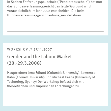
In Sachen Entfernungspauschale ("Pendlerpauschale") hat nun
FORSCHUNG
das Bundesverfassungsgericht das letzte Wort und wird
voraussichtlich im Jahr 2008 entscheiden. Die beim
Bundesverfassungsgericht anhängigen Verfahren…
SERVICE
Jahr
Bitte wählen Sie ein Jahr
GREMIEN
Monat
Bitte wählen Sie einen Monat
WORKSHOP // 27.11.2007
VERNETZUNG
Gender and the Labour Market
(28.-29.3.2008)
Bereiche
Bitte wählen
HEINZ-KÖNIG-AWARD
Hauptredner: Lena Edlund (Columbia University), Lawrence
Kahn (Cornell University) und Michael Keane (University of
Technology Sydney) Der Workshop befasst sich mit
WISSENSCHAFTSPREIS
Themen
theoretischen und empirischen Forschungen zu…
Bitte wählen
Schlagworte