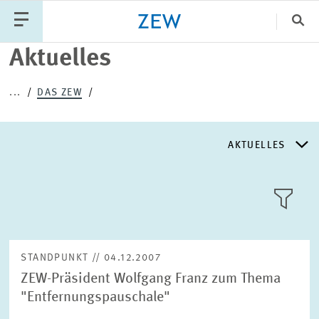
Sch
Aktuelles
Katego
...
DAS ZEW
PUBLIKATIONEN
PROJEKTE
TEAM
AKTUELLES
VERANSTALTUNGEN
AKTUELLES
AKTUELLES
LLL:LIST
ÜBER DAS ZEW
STANDPUNKT // 04.12.2007
ZEW-Präsident Wolfgang Franz zum Thema
GESCHICHTE
"Entfernungspauschale"
Text