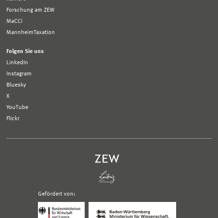
Forschung am ZEW
MaCCI
MannheimTaxation
Folgen Sie uns
LinkedIn
Instagram
Bluesky
X
YouTube
Flickr
Gefördert von:
Logo
Logo
Bundesministerium
Ministerium