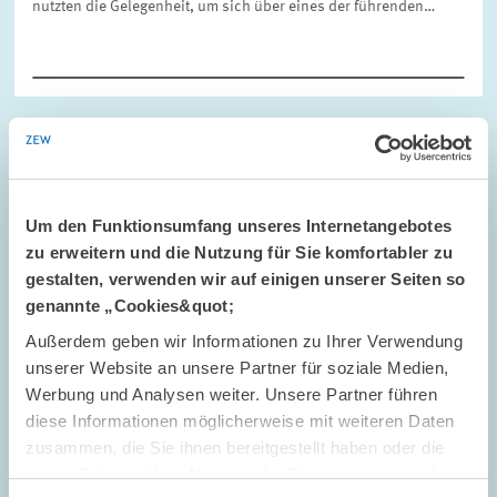
nutzten die Gelegenheit, um sich über eines der führenden…
STANDPUNKT // 08.11.2007
ZEW-Präsident Wolfgang Franz zum Thema
"Finanzmarktkrise"
Um den Funktionsumfang unseres Internetangebotes
zu erweitern und die Nutzung für Sie komfortabler zu
Die Konjunkturerwartungen der Finanzmarktexperten, die das
gestalten, verwenden wir auf einigen unserer Seiten so
ZEW monatlich befragt, haben sich Mitte Oktober nicht weiter
genannte „Cookies&quot;
verschlechtert, liegen indes deutlich unterhalb des historischen
Mittelwerts. Beim…
Außerdem geben wir Informationen zu Ihrer Verwendung
unserer Website an unsere Partner für soziale Medien,
Werbung und Analysen weiter. Unsere Partner führen
diese Informationen möglicherweise mit weiteren Daten
zusammen, die Sie ihnen bereitgestellt haben oder die
sie im Rahmen Ihrer Nutzung der Dienste gesammelt
WORKSHOP // 23.10.2007