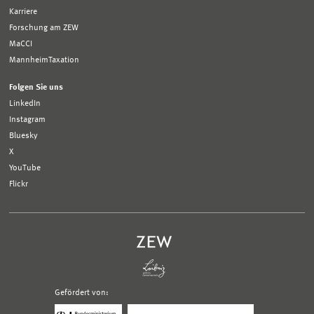
Karriere
Forschung am ZEW
MaCCI
MannheimTaxation
Folgen Sie uns
LinkedIn
Instagram
Bluesky
X
YouTube
Flickr
Gefördert von:
Logo
Logo