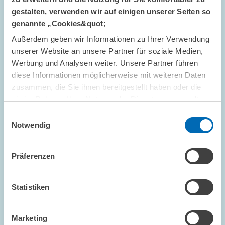
gestalten, verwenden wir auf einigen unserer Seiten so
Deutschland langt bei Erbschaftsteuer
genannte „Cookies&quot;
stärker zu // ZEW-Studie zeigt: Viele Länder
Außerdem geben wir Informationen zu Ihrer Verwendung
erheben gar keine Steuer oder sehen
unserer Website an unsere Partner für soziale Medien,
Vergünstigungen vor
Werbung und Analysen weiter. Unsere Partner führen
diese Informationen möglicherweise mit weiteren Daten
zusammen, die Sie ihnen bereitgestellt haben oder die
UNTERNEHMENSBESTEUERUNG UND ÖFFENTLICH
E...
sie im Rahmen Ihrer Nutzung der Dienste gesammelt
ERBSCHAFTSTEUER
FAMILIENUNTERNEHMEN
haben.
Einwilligungsauswahl
Notwendig
Bild
Präferenzen
öffnet
in
vergrößerter
Statistiken
Ansicht
Marketing