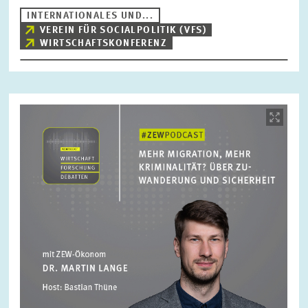
INTERNATIONALES UND...
VEREIN FÜR SOCIALPOLITIK (VFS)
WIRTSCHAFTSKONFERENZ
ZURÜCKSETZEN
SUCHEN
Bild
öffnet
in
vergrößerter
Ansicht