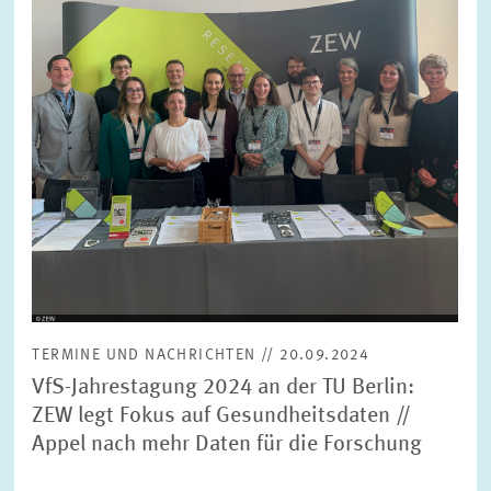
FORSCHUNG
SERVICE
Jahr
Bitte wählen Sie ein Jahr
GREMIEN
Monat
Bitte wählen Sie einen Monat
VERNETZUNG
Bereiche
Bitte wählen
HEINZ-KÖNIG-AWARD
TERMINE UND NACHRICHTEN // 20.09.2024
WISSENSCHAFTSPREIS
Themen
VfS-Jahrestagung 2024 an der TU Berlin:
Bitte wählen
ZEW legt Fokus auf Gesundheitsdaten //
Appel nach mehr Daten für die Forschung
Schlagworte