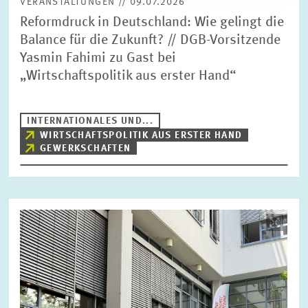
VERANSTALTUNGEN // 09.07.2026
Reformdruck in Deutschland: Wie gelingt die
Balance für die Zukunft? // DGB-Vorsitzende
Yasmin Fahimi zu Gast bei
„Wirtschaftspolitik aus erster Hand“
INTERNATIONALES UND...
WIRTSCHAFTSPOLITIK AUS ERSTER HAND
GEWERKSCHAFTEN
Bild
öffnet
in
vergrößerter
Ansicht