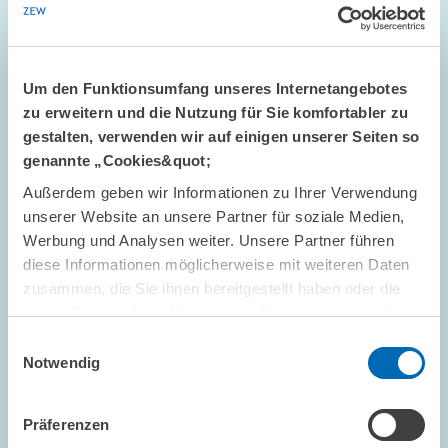
Um den Funktionsumfang unseres Internetangebotes
zu erweitern und die Nutzung für Sie komfortabler zu
gestalten, verwenden wir auf einigen unserer Seiten so
genannte „Cookies&quot;
Außerdem geben wir Informationen zu Ihrer Verwendung
STANDPUNKT // 16.07.2026
unserer Website an unsere Partner für soziale Medien,
Mehr Flexibilität ist nicht automatisch
Werbung und Analysen weiter. Unsere Partner führen
besser: Die ETS-Reform darf das Preissignal
diese Informationen möglicherweise mit weiteren Daten
nicht entkernen // Standpunkt von Sebastian
zusammen, die Sie ihnen bereitgestellt haben oder die
Rausch und Achim Wambach
sie im Rahmen Ihrer Nutzung der Dienste gesammelt
haben.
Einwilligungsauswahl
Notwendig
GESCHÄFTSFÜHRUNG
STANDPUNKT
KLIMAPOLITIK
Präferenzen