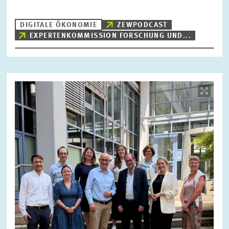
DIGITALE ÖKONOMIE
ZEWPODCAST
EXPERTENKOMMISSION FORSCHUNG UND...
ZURÜCKSETZEN
SUCHEN
Bild
öffnet
in
vergrößerter
Ansicht