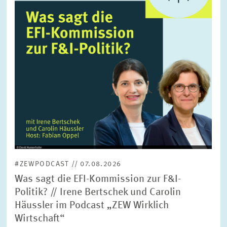
FORSCHUNG
SERVICE
Jahr
Bitte wählen Sie ein Jahr
GREMIEN
Monat
Bitte wählen Sie einen Monat
VERNETZUNG
Bereiche
Bitte wählen
HEINZ-KÖNIG-AWARD
#ZEWPODCAST // 07.08.2026
WISSENSCHAFTSPREIS
Themen
Was sagt die EFI-Kommission zur F&I-
Bitte wählen
Politik? // Irene Bertschek und Carolin
Häussler im Podcast „ZEW Wirklich
Wirtschaft“
Schlagworte