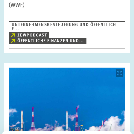
(WWF)
UNTERNEHMENSBESTEUERUNG UND ÖFFENTLICH
E...
ZEWPODCAST
ÖFFENTLICHE FINANZEN UND...
Bild
öffnet
in
vergrößerter
Ansicht